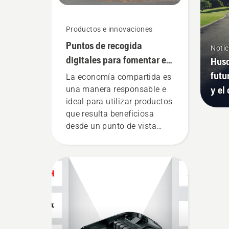
sav
Productos e innovaciones
Puntos de recogida
Notic
digitales para fomentar el
Husq
uso compartido de
futu
La economía compartida es
productos de batería
y el
una manera responsable e
ideal para utilizar productos
que resulta beneficiosa
desde un punto de vista
económico y
medioambiental.
Consideramos que este
modelo es perfecto para las
herramientas de jardinería.
Por ello, ofrecemos la
posibilidad de compartir
máquinas de batería