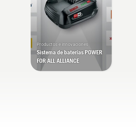
alquilándolas en los puntos
de recogida digitales que
tenemos repartidos por
varios países y que reciben
el nombre de Tools for You.
Productos e innovaciones
Sistema de baterías POWER
FOR ALL ALLIANCE