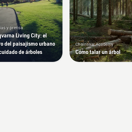
E.
ias y prensa
varna Living City: el
ro del paisajismo urbano
Chainsaw Academy
 cuidado de árboles
Cómo talar un árbol