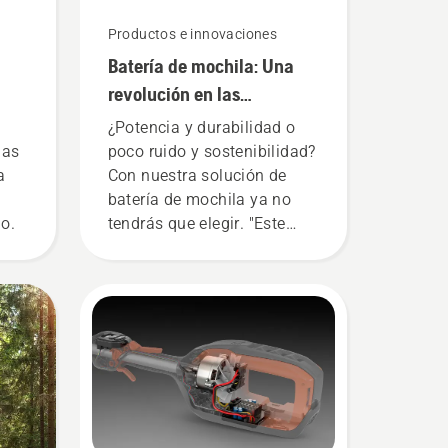
Productos e innovaciones
Batería de mochila: Una
revolución en las
herramientas portátiles a
¿Potencia y durabilidad o
batería
las
poco ruido y sostenibilidad?
a
Con nuestra solución de
batería de mochila ya no
io.
tendrás que elegir. "Este
producto catapulta la gama
a batería a un nivel
totalmente nuevo", afirma
Johan Svennung,
responsable de productos
portátiles eléctricos y a
batería de Husqvarna.