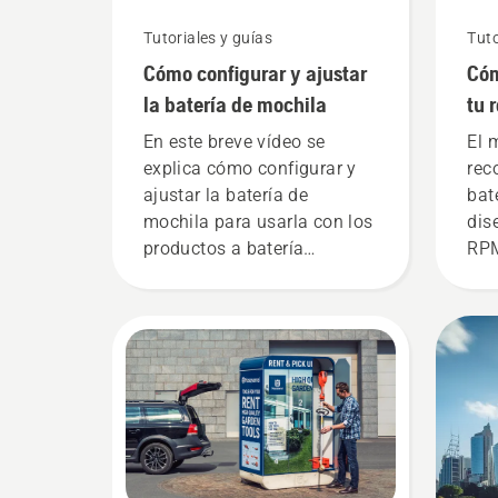
Tutoriales y guías
Tuto
Cómo configurar y ajustar
Cóm
la batería de mochila
tu 
bat
En este breve vídeo se
El 
explica cómo configurar y
rec
ajustar la batería de
bat
mochila para usarla con los
dis
productos a batería
RPM
profesionales de
la 
Husqvarna. Una batería de
tie
mochila bien ajustada
par
garantiza comodidad de
pre
uso y reduce el cansancio
bat
para que puedas trabajar
den
más tiempo sin descansos.
pul
rec
act