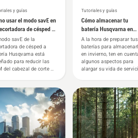
riales y guías
Tutoriales y guías
o usar el modo savE en
Cómo almacenar tu
recortadora de césped a
batería Husqvarna en
ería
invierno
modo savE de la
A la hora de preparar tus
ortadora de césped a
baterías para almacenar
ería Husqvarna está
en invierno, ten en cuent
eñado para reducir las
algunos aspectos para
 del cabezal de corte a
alargar su vida de servic
máxima aceleración, al
mpo que conserva par
a permitir al usuario
servar la duración de la
ería al cortar hierba poco
sa. Solo tienes que
sar un botón en la
ortadora a batería para
ivar y desactivar el modo