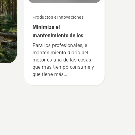
Productos e innovaciones
Minimiza el
mantenimiento de los
equipos a motor pasándote
Para los profesionales, el
a las máquinas a batería
mantenimiento diario del
motor es una de las cosas
que más tiempo consume y
que tiene más
probabilidades de
interrumpir su trabajo. Con
los productos alimentados
por batería, esa molestia se
reduce considerablemente.