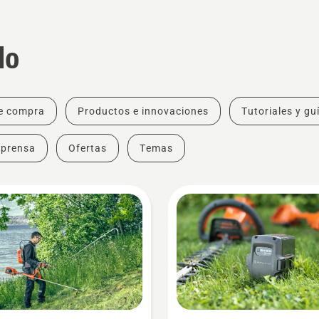
do
e compra
Productos e innovaciones
Tutoriales y gu
 prensa
Ofertas
Temas