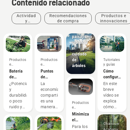
Contenido relacionado
prensa
Husqvarna
Living
Actividad
Recomendaciones
Productos e
City: el
y
de compra
innovaciones
futuro
eventos
del
paisajismo
urbano y
el
cuidado
de
Productos
Productos
Tutoriales
e
e
y guías
árboles
innovaciones
innovaciones
Batería
Puntos
Cómo
de
de
configurar
mochila:
recogida
y ajustar
¿Potencia
La
En este
Una
digitales
la
y
economía
breve
revolución
para
batería
durabilidad
compartida
vídeo se
en las
fomentar
de
o poco
es una
explica
Productos
herramientas
el uso
mochila
ruido y
manera
cómo
e
portátiles
compartido
innovaciones
sostenibilidad?
responsable
configurar
Minimiza
a batería
de
Con
e ideal
y ajustar
el
productos
Chainsaw
nuestra
para
la
mantenimiento
Para los
de
Academy