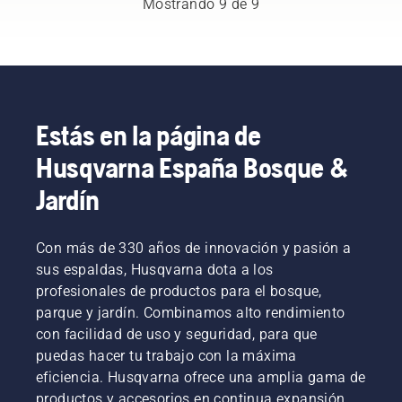
por
Mostrando 9 de 9
máxima
servicio.
productos
posibilidad
puedas
batería,
aceleración,
portátiles
de
trabajar
esa
al
eléctricos
compartir
más
molestia
tiempo
y a
máquinas
tiempo
se
que
batería
de
sin
reduce
conserva
de
batería
descansos.
considerablemente.
par para
Husqvarna.
alquilándolas
Estás en la página de
permitir
en los
al
puntos
Husqvarna España Bosque &
usuario
de
preservar
recogida
Jardín
la
digitales
duración
que
de la
tenemos
Con más de 330 años de innovación y pasión a
batería
repartidos
sus espaldas, Husqvarna dota a los
al cortar
por
profesionales de productos para el bosque,
hierba
varios
parque y jardín. Combinamos alto rendimiento
poco
países y
densa.
con facilidad de uso y seguridad, para que
que
Solo
reciben
puedas hacer tu trabajo con la máxima
tienes
el
eficiencia. Husqvarna ofrece una amplia gama de
que
nombre
productos y accesorios en continua expansión