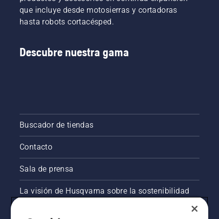
pulsar
de Tools
que incluye desde motosierras y cortadoras
un botón
for You.
en la
hasta robots cortacésped.
recortadora
a batería
Descubre nuestra gama
para
activar y
desactivar
el modo
savE.
Buscador de tiendas
Contacto
Sala de prensa
La visión de Husqvarna sobre la sostenibilidad
Información legal de productos