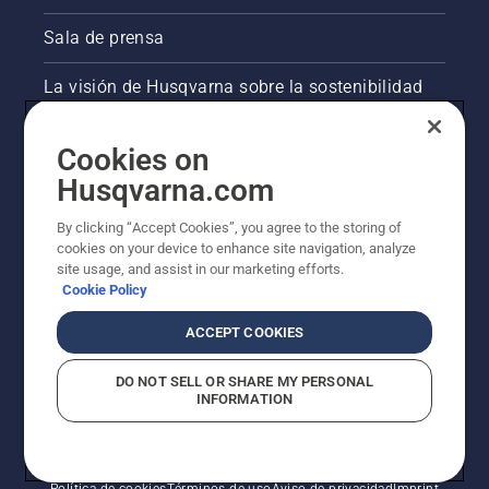
Sala de prensa
La visión de Husqvarna sobre la sostenibilidad
Información legal de productos
Cookies on
Husqvarna.com
Otros sitios de Husqvarna
By clicking “Accept Cookies”, you agree to the storing of
cookies on your device to enhance site navigation, analyze
site usage, and assist in our marketing efforts.
Cookie Policy
ACCEPT COOKIES
DO NOT SELL OR SHARE MY PERSONAL
INFORMATION
© Husqvarna AB (publ). Todos los derechos
reservados. Los precios indicados son precios
recomendados de venta al público.
Política de cookies
Términos de uso
Aviso de privacidad
Imprint