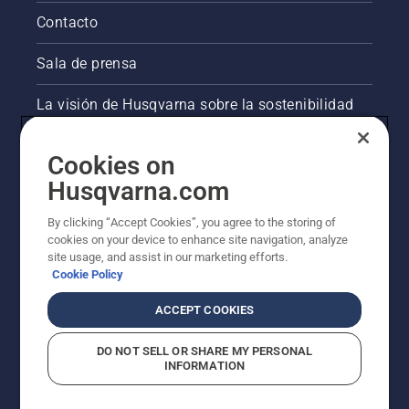
Contacto
Sala de prensa
La visión de Husqvarna sobre la sostenibilidad
Información legal de productos
Cookies on
Husqvarna.com
Otros sitios de Husqvarna
By clicking “Accept Cookies”, you agree to the storing of
cookies on your device to enhance site navigation, analyze
site usage, and assist in our marketing efforts.
Cookie Policy
ACCEPT COOKIES
DO NOT SELL OR SHARE MY PERSONAL
INFORMATION
© Husqvarna AB (publ). Todos los derechos
reservados. Los precios indicados son precios