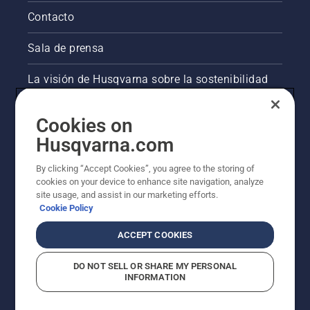
Contacto
Sala de prensa
La visión de Husqvarna sobre la sostenibilidad
Información legal de productos
Cookies on
Husqvarna.com
Otros sitios de Husqvarna
By clicking “Accept Cookies”, you agree to the storing of
cookies on your device to enhance site navigation, analyze
site usage, and assist in our marketing efforts.
Cookie Policy
ACCEPT COOKIES
DO NOT SELL OR SHARE MY PERSONAL
INFORMATION
© Husqvarna AB (publ). Todos los derechos
reservados. Los precios indicados son precios