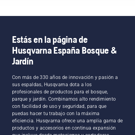
de la
silvicultura
y la
jardinería
de todo
el
Estás en la página de
mundo.
Husqvarna España Bosque &
Son
nuestro
Jardín
equipo
H. Y son
nuestros
Con más de 330 años de innovación y pasión a
usuarios
más
sus espaldas, Husqvarna dota a los
exigentes.
profesionales de productos para el bosque,
parque y jardín. Combinamos alto rendimiento
con facilidad de uso y seguridad, para que
puedas hacer tu trabajo con la máxima
eficiencia. Husqvarna ofrece una amplia gama de
productos y accesorios en continua expansión