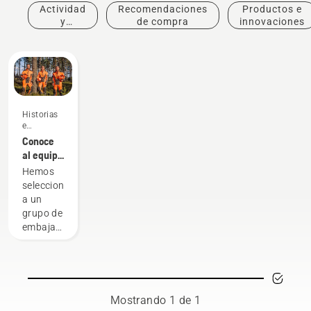
Actividad
Recomendaciones
Productos e
y
de compra
innovaciones
eventos
Historias
e
inspiración
Conoce
al equipo
H de
Hemos
Husqvarna:
seleccionado
los
a un
usuarios
grupo de
más
embajadores
exigentes
cualificados
y
respetados
entre los
mejores
Mostrando 1 de 1
profesionales