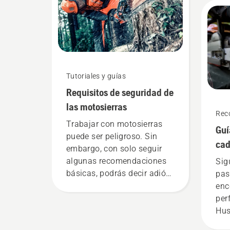
equ
usu
Tutoriales y guías
Requisitos de seguridad de
las motosierras
Rec
Trabajar con motosierras
Guí
puede ser peligroso. Sin
ca
embargo, con solo seguir
algunas recomendaciones
Sig
básicas, podrás decir adiós
pas
a la inseguridad y
enc
concentrarte totalmente en
per
la tarea.
Hus