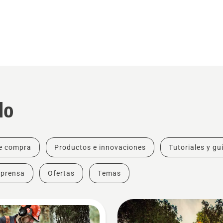
do
e compra
Productos e innovaciones
Tutoriales y gu
 prensa
Ofertas
Temas