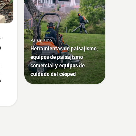
ra
Paisajismo
a
Herramientas de paisajismo,
equipos de paisajismo
comercial y equipos de
l
cuidado del césped
s
a
r en