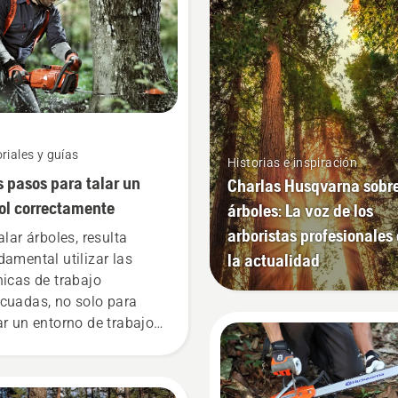
riales y guías
Historias e inspiración
s pasos para talar un
Charlas Husqvarna sobr
ol correctamente
árboles: La voz de los
arboristas profesionales
alar árboles, resulta
la actualidad
damental utilizar las
nicas de trabajo
cuadas, no solo para
ar un entorno de trabajo
uro, sino también para
entar la eficiencia en el
bajo.