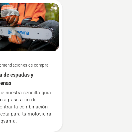
ipo H. Y son nuestros
arios más exigentes.
omendaciones de compra
a de espadas y
denas
ue nuestra sencilla guía
o a paso a fin de
ontrar la combinación
fecta para tu motosierra
qvarna.