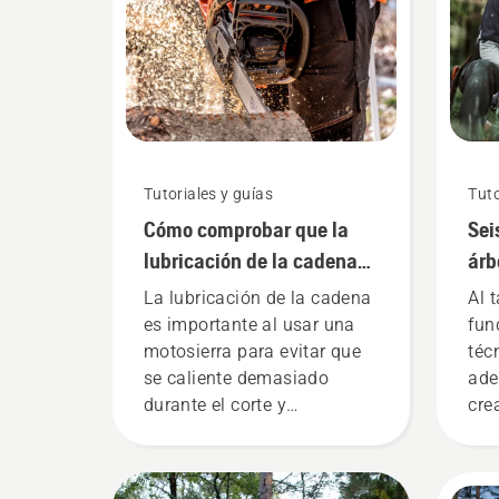
Tutoriales y guías
Tuto
Cómo comprobar que la
Sei
lubricación de la cadena
árb
funciona en tu motosierra
La lubricación de la cadena
Al t
es importante al usar una
fun
motosierra para evitar que
téc
se caliente demasiado
ade
durante el corte y
cre
asegurarse de que gira
seg
alrededor de la espada sin
aum
fricción. Esto prolonga la
tra