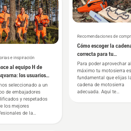
Recomendaciones de comp
Cómo escoger la caden
correcta para tu
orias e inspiración
motosierra: Algunos
Para poder aprovechar a
oce al equipo H de
consejos
máximo tu motosierra e
qvarna: los usuarios
fundamental que elijas l
 exigentes
cadena de motosierra
os seleccionado a un
adecuada. Aquí te
po de embajadores
indicamos algunos
lificados y respetados
aspectos que debes tene
re los mejores
cuenta.
fesionales de la
icultura y la jardinería de
o el mundo. Son nuestro