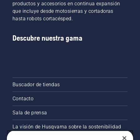
asegúrate
productos y accesorios en continua expansión
de que el
que incluye desde motosierras y cortadoras
freno de
hasta robots cortacésped.
cadena
está
desactivado.
Descubre nuestra gama
Acelera
el motor
de la
motosierra
a unos
pocos
centímetros
del
Buscador de tiendas
tronco
de un
Contacto
árbol. Si
el tronco
Sala de prensa
se
mancha
La visión de Husqvarna sobre la sostenibilidad
de
aceite,
significa