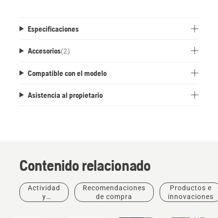
Especificaciones
Accesorios
(
2
)
Compatible con el modelo
Asistencia al propietario
Contenido relacionado
Productos
Actividad
Recomendaciones
Productos e
Productos
e
y
de compra
innovaciones
e
innovaciones
eventos
#NEWCHAINSA
innovaciones
Paisajismo