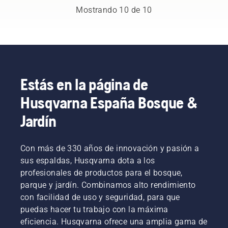
adiós a
combinación
aprender
Mostrando 10 de 10
la
perfecta
a
inseguridad
para tu
comprobar
y
motosierra
que el
concentrarte
Husqvarna.
sistema
totalmente
de
en la
lubricación
tarea.
Estás en la página de
de la
cadena
Husqvarna España Bosque &
de tu
motosierra
Jardín
funciona
correctamente.
Comprueba
Con más de 330 años de innovación y pasión a
primero
sus espaldas, Husqvarna dota a los
el nivel
de
profesionales de productos para el bosque,
aceite.
parque y jardín. Combinamos alto rendimiento
Arranca
con facilidad de uso y seguridad, para que
la
puedas hacer tu trabajo con la máxima
motosierra
eficiencia. Husqvarna ofrece una amplia gama de
y