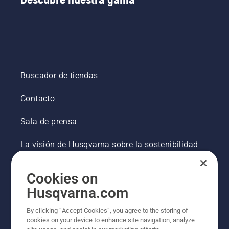
Buscador de tiendas
Contacto
Sala de prensa
La visión de Husqvarna sobre la sostenibilidad
Información legal de productos
Cookies on
Husqvarna.com
Otros sitios de Husqvarna
By clicking “Accept Cookies”, you agree to the storing of
cookies on your device to enhance site navigation, analyze