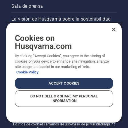
Sala de prensa
La visión de Husqvarna sobre la sostenibilidad
Información legal de productos
Cookies on
Husqvarna.com
Otros sitios de Husqvarna
By clicking “Accept Cookies”, you agree to the storing of
cookies on your device to enhance site navigation, analyze
site usage, and assist in our marketing efforts.
Cookie Policy
ACCEPT COOKIES
DO NOT SELL OR SHARE MY PERSONAL
INFORMATION
© Husqvarna AB (publ). Todos los derechos
reservados. Los precios indicados son precios
recomendados de venta al público.
Política de cookies
Términos de uso
Aviso de privacidad
Imprint