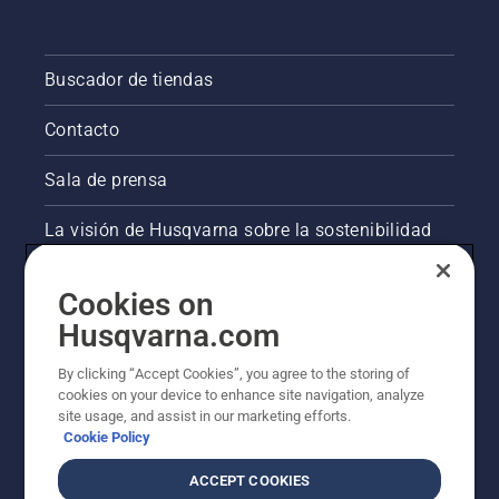
Buscador de tiendas
Contacto
Sala de prensa
La visión de Husqvarna sobre la sostenibilidad
Información legal de productos
Cookies on
Husqvarna.com
Otros sitios de Husqvarna
By clicking “Accept Cookies”, you agree to the storing of
cookies on your device to enhance site navigation, analyze
site usage, and assist in our marketing efforts.
Cookie Policy
ACCEPT COOKIES