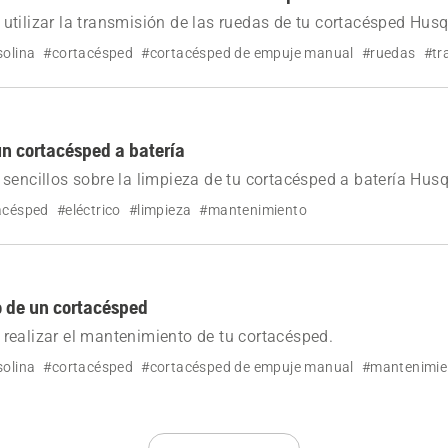
tilizar la transmisión de las ruedas de tu cortacésped Hus
solina
#cortacésped
#cortacésped de empuje manual
#ruedas
#tr
n cortacésped a batería
sencillos sobre la limpieza de tu cortacésped a batería Hus
acésped
#eléctrico
#limpieza
#mantenimiento
 de un cortacésped
realizar el mantenimiento de tu cortacésped.
solina
#cortacésped
#cortacésped de empuje manual
#mantenimie