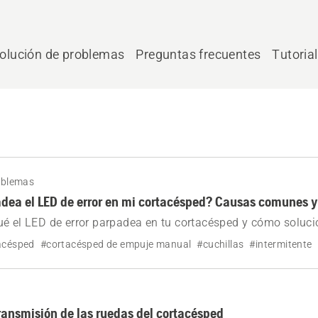
olución de problemas
Preguntas frecuentes
Tutoria
oblemas
dea el LED de error en mi cortacésped? Causas comunes y
é el LED de error parpadea en tu cortacésped y cómo soluci
acésped
#cortacésped de empuje manual
#cuchillas
#intermitente
ransmisión de las ruedas del cortacésped