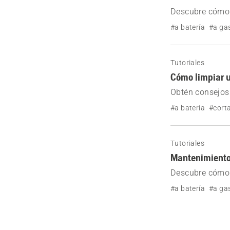
Descubre cómo u
#a batería
#a ga
Tutoriales
Cómo limpiar u
Obtén consejos 
#a batería
#cort
Tutoriales
Mantenimiento
Descubre cómo 
#a batería
#a ga