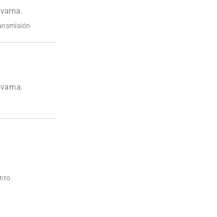
qvarna.
ansmisión
qvarna.
nto