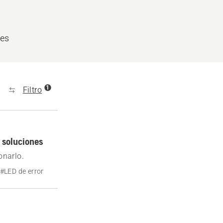
les
1
Filtro
 soluciones
onarlo.
#LED de error