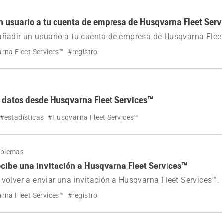
 usuario a tu cuenta de empresa de Husqvarna Fleet Ser
ñadir un usuario a tu cuenta de empresa de Husqvarna Fleet
 proporciona instrucciones claras, desde el inicio de sesión
rna Fleet Services™
#registro
asta el envío de una invitación al nuevo usuario.
 datos desde Husqvarna Fleet Services™
#estadísticas
#Husqvarna Fleet Services™
oblemas
recibe una invitación a Husqvarna Fleet Services™
olver a enviar una invitación a Husqvarna Fleet Services™.
rna Fleet Services™
#registro