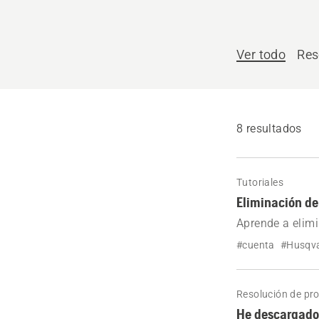
Ver todo
Res
8 resultados
Tutoriales
Eliminación de
Aprende a elimi
Se requieren pe
#cuenta
#Husqva
Resolución de pr
He descargado 