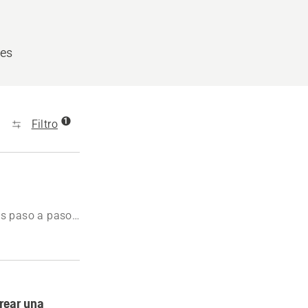
les
1
Filtro
es paso a paso.
irmación.
rear una