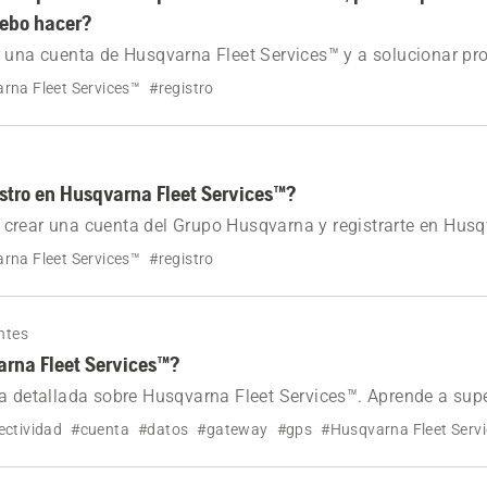
debo hacer?
r una cuenta de Husqvarna Fleet Services™ y a solucionar p
ate de que tu correo electrónico esté vinculado solo a una 
rna Fleet Services™
#registro
eder sin problemas.
tro en Husqvarna Fleet Services™?
crear una cuenta del Grupo Husqvarna y registrarte en Husq
rna Fleet Services™
#registro
ntes
rna Fleet Services™?
a detallada sobre Husqvarna Fleet Services™. Aprende a supe
e el papel de las aplicaciones móviles y de la gateway, y exp
ectividad
#cuenta
#datos
#gateway
#gps
#Husqvarna Fleet Serv
pilación de datos para la gestión de flotas. Disponible para