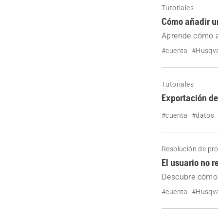
Tutoriales
Cómo añadir un
Aprende cómo a
Nuestra guía te
#cuenta
#Husqva
administrador h
Tutoriales
Exportación de
#cuenta
#datos
Resolución de pr
El usuario no 
Descubre cómo v
#cuenta
#Husqva