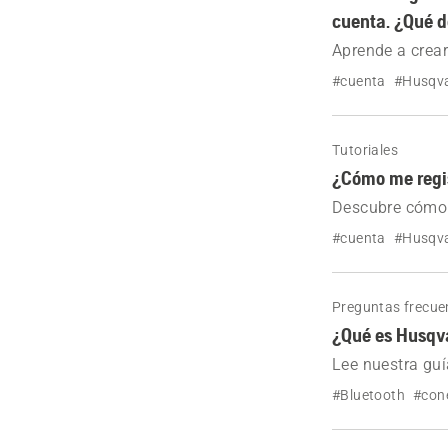
cuenta. ¿Qué 
Aprende a crea
comunes. Asegúr
#cuenta
#Husqva
para poder acc
Tutoriales
¿Cómo me regis
Descubre cómo 
Services™.
#cuenta
#Husqva
Preguntas frecue
¿Qué es Husqva
Lee nuestra guí
equipo, descubr
#Bluetooth
#con
métodos de reco