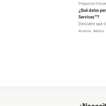
Preguntas frecue
¿Qué datos pe
Services™?
Descubre qué d
Services™.
#cuenta
#datos