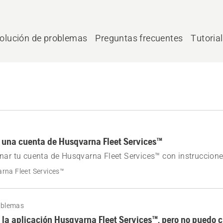
olución de problemas
Preguntas frecuentes
Tutoria
 una cuenta de Husqvarna Fleet Services™
nar tu cuenta de Husqvarna Fleet Services™ con instruccion
rmisos de administrador. Eliminación inmediata tras la conf
rna Fleet Services™
oblemas
la aplicación Husqvarna Fleet Services™, pero no puedo c