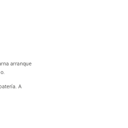
arna arranque
po.
batería. A