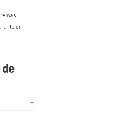
tremas.
urante un
 de