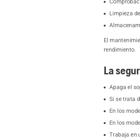
Comprobació
Limpieza de
Almacenamie
El mantenimien
rendimiento.
La segur
Apaga el so
Si se trata 
En los mode
En los model
Trabaja en 