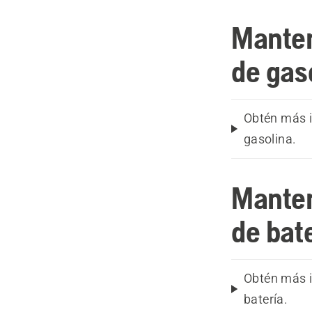
Manten
de gas
Obtén más i
gasolina.
Manten
de bat
Obtén más i
batería.