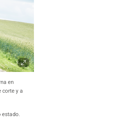
rna en
 corte y a
o estado.