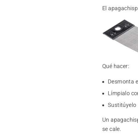
El apagachisp
Qué hacer:
Desmonta e
Límpialo co
Sustitúyelo
Un apagachisp
se cale.