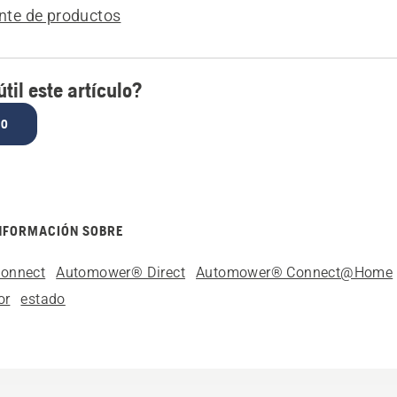
ente de productos
til este artículo?
NO
NFORMACIÓN SOBRE
onnect
Automower® Direct
Automower® Connect@Home
or
estado