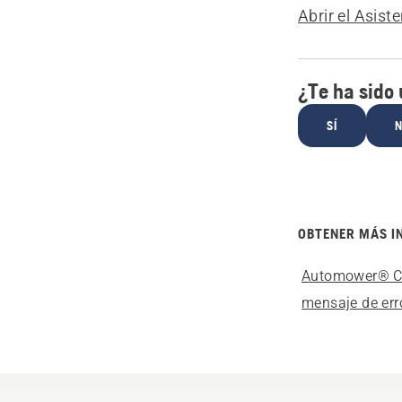
Abrir el Asist
¿Te ha sido ú
SÍ
OBTENER MÁS I
Automower® C
mensaje de err