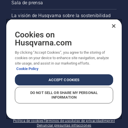
Sala de prensa
La visión de Husqvarna sobre la sostenibilidad
Información legal de productos
Cookies on
Husqvarna.com
Otros sitios de Husqvarna
By clicking “Accept Cookies”, you agree to the storing of
cookies on your device to enhance site navigation, analyze
site usage, and assist in our marketing efforts.
Cookie Policy
ACCEPT COOKIES
DO NOT SELL OR SHARE MY PERSONAL
INFORMATION
© Husqvarna AB (publ). Todos los derechos
reservados. Los precios indicados son precios
recomendados de venta al público.
Política de cookies
Términos de uso
Aviso de privacidad
Imprint
Denunciar presuntas infracciones