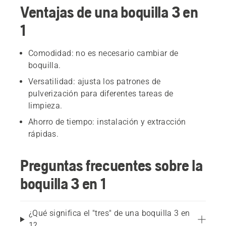
Ventajas de una boquilla 3 en
1
Comodidad: no es necesario cambiar de
boquilla.
Versatilidad: ajusta los patrones de
pulverización para diferentes tareas de
limpieza.
Ahorro de tiempo: instalación y extracción
rápidas.
Preguntas frecuentes sobre la
boquilla 3 en 1
¿Qué significa el "tres" de una boquilla 3 en
1?