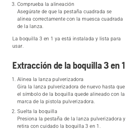
Comprueba la alineación
Asegúrate de que la pestaña cuadrada se
alinea correctamente con la muesca cuadrada
de la lanza.
La boquilla 3 en 1 ya está instalada y lista para
usar.
Extracción de la boquilla 3 en 1
Alinea la lanza pulverizadora
Gira la lanza pulverizadora de nuevo hasta que
el símbolo de la boquilla quede alineado con la
marca de la pistola pulverizadora.
Suelta la boquilla
Presiona la pestaña de la lanza pulverizadora y
retira con cuidado la boquilla 3 en 1.