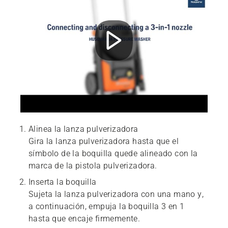
Alinea la lanza pulverizadora
Gira la lanza pulverizadora hasta que el
símbolo de la boquilla quede alineado con la
marca de la pistola pulverizadora.
Inserta la boquilla
Sujeta la lanza pulverizadora con una mano y,
a continuación, empuja la boquilla 3 en 1
hasta que encaje firmemente.