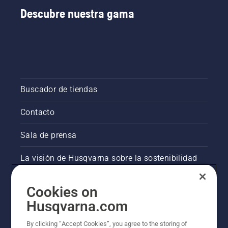
Descubre nuestra gama
Buscador de tiendas
Contacto
Sala de prensa
La visión de Husqvarna sobre la sostenibilidad
Información legal de productos
Cookies on
Husqvarna.com
Otros sitios de Husqvarna
By clicking “Accept Cookies”, you agree to the storing of