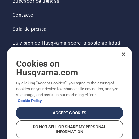
Buscador de tiendas
Contacto
Sala de prensa
La visión de Husqvarna sobre la sostenibilidad
Información legal de productos
Cookies on
Husqvarna.com
Otros sitios de Husqvarna
By clicking “Accept Cookies”, you agree to the storing of
cookies on your device to enhance site navigation, analyze
site usage, and assist in our marketing efforts.
Cookie Policy
ACCEPT COOKIES
DO NOT SELL OR SHARE MY PERSONAL
INFORMATION