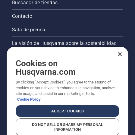
Buscador de tiendas
Contacto
Sala de prensa
La visión de Husqvarna sobre la sostenibilidad
Información legal de productos
Cookies on
Husqvarna.com
Otros sitios de Husqvarna
By clicking “Accept Cookies”, you agree to the storing of
cookies on your device to enhance site navigation, analyze
site usage, and assist in our marketing efforts.
Cookie Policy
ACCEPT COOKIES
DO NOT SELL OR SHARE MY PERSONAL
INFORMATION