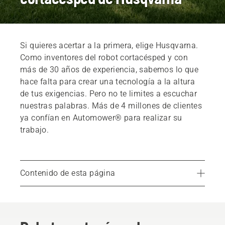
Si quieres acertar a la primera, elige Husqvarna.
Como inventores del robot cortacésped y con
más de 30 años de experiencia, sabemos lo que
hace falta para crear una tecnología a la altura
de tus exigencias. Pero no te limites a escuchar
nuestras palabras. Más de 4 millones de clientes
ya confían en Automower® para realizar su
trabajo.
Contenido de esta página
Robots cortacésped premiados por perfeccionar el césped
Tecnología en la que puedes confiar
Opiniones reales de clientes reales: sin quejas