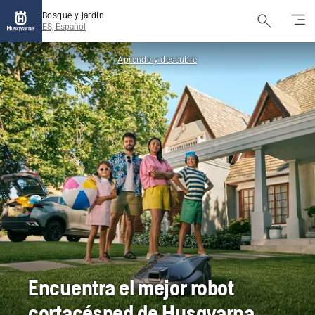
Bosque y jardín
ES, Español
Aprende y descubre
Encuentra el mejor robot
cortacésped de Husqvarna