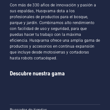
recogida
está
Con más de 330 años de innovación y pasión a
digitales
finalmente
sus espaldas, Husqvarna dota a los
que
disponible
tenemos
profesionales de productos para el bosque,
en
repartidos
parque y jardín. Combinamos alto rendimiento
España.
por
Se
con facilidad de uso y seguridad, para que
varios
espera
puedas hacer tu trabajo con la máxima
países y
que
eficiencia. Husqvarna ofrece una amplia gama de
que
Husqvarna
reciben
productos y accesorios en continua expansión
CEORA™
el
que incluye desde motosierras y cortadoras
revolucione
nombre
un
hasta robots cortacésped.
de Tools
sector
for You.
dominado
Descubre nuestra gama
por los
pesados
cortacéspedes
diésel
convencionales,
automatizando
así
tareas
Buscador de tiendas