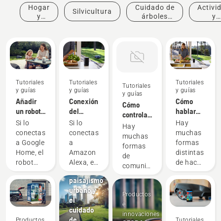
Hogar
Cuidado de
Activi
Silvicultura
y
árboles
y
jardín
profesional
event
Tutoriales
Tutoriales
Tutoriales
Tutoriales
y guías
y guías
y guías
y guías
Añadir
Conexión
Cómo
Cómo
un robot
del
hablar
Noticias y
controlar
cortacésped
Automower®
con tu
prensa
Si lo
Si lo
Hay
tu
Hay
Automower®
con
Husqvarna
Automower®
conectas
conectas
muchas
Automower®
muchas
a Google
Amazon
Living
con
a Google
a
formas
con el
formas
Home
Alexa
City: el
Amazon
Home, el
Amazon
distintas
Asistente
de
futuro
Alexa
robot
Alexa, el
de hacer
de
comunicarse
del
cortacésped
robot
preguntas
Google
con el
paisajismo
Husqvarna
cortacésped
o dar
robot
urbano y
Automower®
Husqvarna
instrucciones
Productos
cortacésped
el
se
Automower®
a Alexa.
e
Automower®
cuidado
integrará
se
Aquí te
innovaciones
a través
de
Productos
Tutoriales