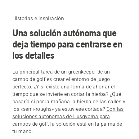
Introducción
Hamburg-Walddörfer & Worcestershire Golf Club
Historias e inspiración
Una solución para ahorrar tiempo
Una solución autónoma que
Campo de golf de Österåker
Una amplia gama de mejoras
deja tiempo para centrarse en
Reserva una demostración
los detalles
Leer más
La principal tarea de un greenkeeper de un
campo de golf es crear el entorno de juego
perfecto. ¿Y si existe una forma de ahorrar el
tiempo que se invierte en cortar la hierba? ¿Qué
pasaría si por la mañana la hierba de las calles y
los «semi-roughs» ya estuviese cortada?
Con las
soluciones autónomas de Husqvarna para
campos de golf
, la solución está en la palma de
tu mano.