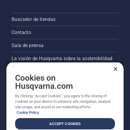
Buscador de tiendas
Contacto
Sala de prensa
La visión de Husqvarna sobre la sostenibilidad
Información legal de productos
Cookies on
Husqvarna.com
Otros sitios de Husqvarna
By clicking “Accept Cookies”, you agree to the storing of
cookies on your device to enhance site navigation, analyze
site usage, and assist in our marketing efforts.
Cookie Policy
ACCEPT COOKIES