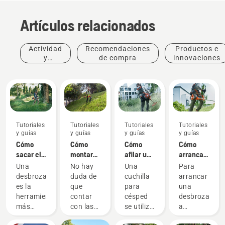
Artículos relacionados
Actividad
Recomendaciones
Productos e
y
de compra
innovaciones
eventos
Tutoriales
Tutoriales
Tutoriales
Tutoriales
y guías
y guías
y guías
y guías
Cómo
Cómo
Cómo
Cómo
sacar el
montar
afilar una
arrancar
máximo
una
cuchilla
una
Una
No hay
Una
Para
partido a
cuchilla
para
desbrozadora
desbrozadora
duda de
cuchilla
arrancar
tu
para
césped
a
es la
que
para
una
desbrozadora
césped
gasolina
herramienta
contar
césped
desbrozadora
en tu
más
con las
se utiliza
a
desbrozadora
versátil a
herramientas
para
gasolina
a batería