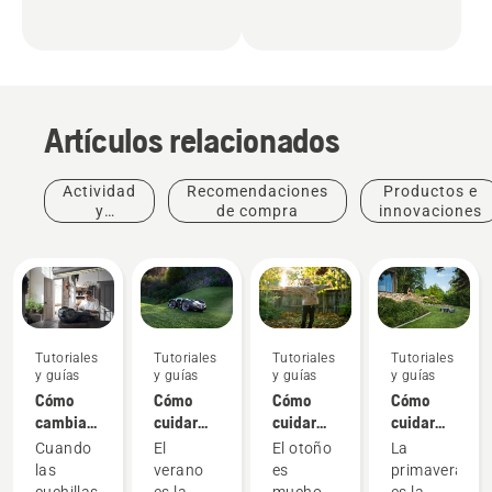
Artículos relacionados
Actividad
Recomendaciones
Productos e
y
de compra
innovaciones
eventos
Tutoriales
Tutoriales
Tutoriales
Tutoriales
y guías
y guías
y guías
y guías
Cómo
Cómo
Cómo
Cómo
cambiar
cuidar
cuidar
cuidar
las
del
del
del
Cuando
El
El otoño
La
cuchillas
césped
césped
césped
las
verano
es
primavera
de corte
en
en otoño:
en
cuchillas
es la
mucho
es la