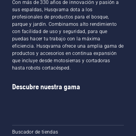
convertirá
mantenimiento,
estación
el
un
Con más de 330 años de innovación y pasión a
en una
ya que
con el fin
próximo
vistazo a
sus espaldas, Husqvarna dota a los
parte
de lo
de
año.
nuestros
profesionales de productos para el bosque,
natural y
contrario
mantener
Como
consejos
parque y jardín. Combinamos alto rendimiento
totalmente
el
el
fuente
fundamentale
con facilidad de uso y seguridad, para que
integrada
tornillo
césped
de
para
de tu
se
sano y
inspiración,
esta
puedas hacer tu trabajo con la máxima
sistema
desgastará
exuberante.
echa
estación
eficiencia. Husqvarna ofrece una amplia gama de
domótico.
y hará
primero
con el fin
productos y accesorios en continua expansión
que la
un
de
que incluye desde motosierras y cortadoras
cuchilla
vistazo a
mantener
hasta robots cortacésped.
se afloje
nuestros
el
durante
consejos
césped
el
fundamentales
sano y
Descubre nuestra gama
funcionamiento.
para
exuberante.
esta
estación
con el fin
de
mantener
el
césped
Buscador de tiendas
sano y