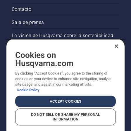
exuberante.
Contacto
Sala de prensa
La visión de Husqvarna sobre la sostenibilidad
Información legal de productos
Cookies on
Husqvarna.com
Otros sitios de Husqvarna
By clicking “Accept Cookies”, you agree to the storing of
cookies on your device to enhance site navigation, analyze
site usage, and assist in our marketing efforts.
Cookie Policy
ACCEPT COOKIES
DO NOT SELL OR SHARE MY PERSONAL
INFORMATION
© Husqvarna AB (publ). Todos los derechos