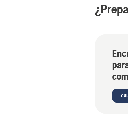
¿Prepa
Enc
para
com
GU