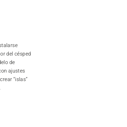
talarse
dor del césped
delo de
con ajustes
rear “islas”
.