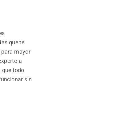
es
das que te
, para mayor
experto a
n que todo
funcionar sin