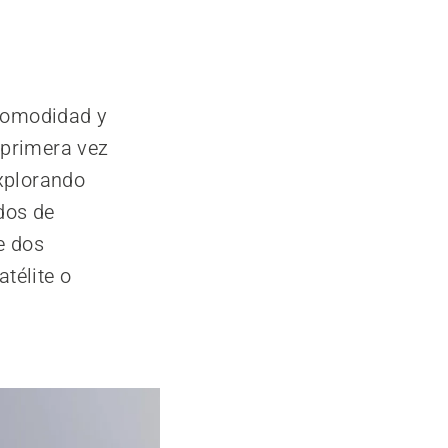
comodidad y
 primera vez
xplorando
dos de
e dos
télite o