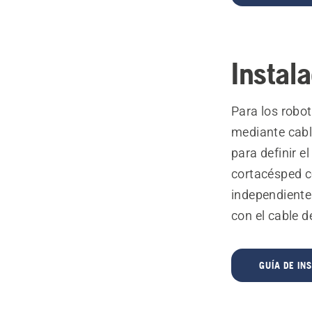
Instala
Para los rob
mediante cabl
para definir e
cortacésped co
independiente
con el cable d
GUÍA DE IN