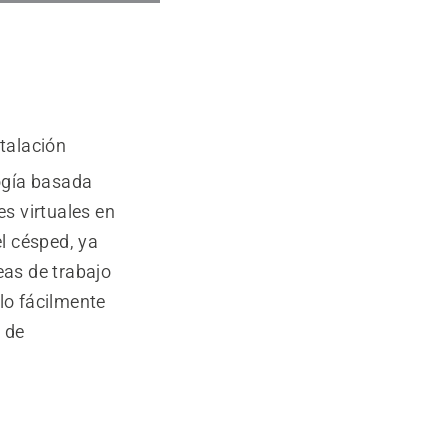
talación
ogía basada
es virtuales en
el césped, ya
eas de trabajo
lo fácilmente
 de