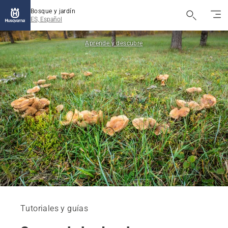
Bosque y jardín
ES, Español
Aprende y descubre
Tutoriales y guías