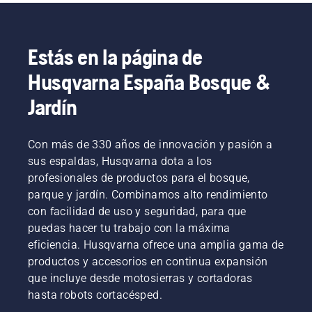
son
las que
totalmente
temporada.​
muchas
nuestros
solo
integrada
tareas
mejores
están de
de tu
cotidianas.
consejos
Estás en la página de
paso.
sistema
para
Pusimos
domótico.
aplicar
Husqvarna España Bosque &
en
mantillo
marcha
al
Jardín
la
césped
iniciativa
hecho
BioLife
con
Con más de 330 años de innovación y pasión a
para
recortes
sus espaldas, Husqvarna dota a los
promover
de
profesionales de productos para el bosque,
el jardín
hierba y
como un
parque y jardín. Combinamos alto rendimiento
hojas.
elemento
con facilidad de uso y seguridad, para que
importante
puedas hacer tu trabajo con la máxima
de
eficiencia. Husqvarna ofrece una amplia gama de
apoyo a
productos y accesorios en continua expansión
la
biodiversidad
que incluye desde motosierras y cortadoras
local.
hasta robots cortacésped.
También