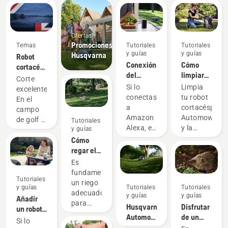
Ofertas
Promociones
Temas
Tutoriales
Tutoriales
y guías
y guías
Husqvarna
Robot
Conexión
Cómo
cortacésped
del
limpiar
oficial
Corte
Automower®
tu
del DP
Si lo
Limpia
excelente.
con
Automower®
World
conectas
tu robot
En el
Amazon
Husqvarna
Tour
a
cortacésped
campo
Alexa
Amazon
Automower®
de golf y
Tutoriales
Alexa, el
y la
y guías
en tu
robot
estación
Cómo
jardín.
cortacésped
de carga
regar el
Husqvarna
regularmente
césped
Es
Automower®
para
fundamental
se
obtener
Tutoriales
un riego
y guías
Tutoriales
Tutoriales
integrará
un mejor
adecuado
y guías
y guías
Añadir
en tu
rendimiento
para
Husqvarna
Disfrutar
un robot
rutina
y una
disfrutar
Automower®
de un
cortacésped
matutina,
larga
Si lo
de un
y
jardín