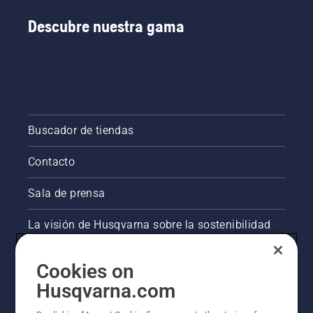
nos
hemos
Descubre nuestra gama
comprometid
a evitar
que
nuestros
productos
causen
accidentes
Buscador de tiendas
a
pequeños
animales.
Contacto
Sala de prensa
La visión de Husqvarna sobre la sostenibilidad
Información legal de productos
Cookies on
Husqvarna.com
Otros sitios de Husqvarna