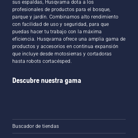
sus espaldas, Husqvarna dota a los
para
tienes
crecimiento.
heridas.
profesionales de productos para el bosque,
esta
una guía
Como
estación
parque y jardín. Combinamos alto rendimiento
paso a
fuente
con el fin
paso
de
con facilidad de uso y seguridad, para que
de
para
inspiración,
puedas hacer tu trabajo con la máxima
mantener
reparar
echa
eficiencia. Husqvarna ofrece una amplia gama de
el
un
primero
productos y accesorios en continua expansión
césped
césped
un
sano y
que incluye desde motosierras y cortadoras
irregular.
vistazo a
exuberante.
nuestros
hasta robots cortacésped.
consejos
fundamentales
para
Descubre nuestra gama
esta
estación
con el fin
de
mantener
el
césped
Buscador de tiendas
sano y
exuberante.