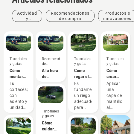
Actividad
Recomendaciones
Productos e
y
de compra
innovaciones
eventos
Tutoriales
Recomendaciones
Tutoriales
Tutoriales
y guías
de
y guías
y guías
compra
Cómo
A la hora
Cómo
Cómo
montar
de
regar el
crear
un
comprar
césped
mantillo
Tu
Es
Aplicar
equipo
un rider
con la
cortacésped
fundamental
una
de corte
cortacésped
hierba y
con
un riego
capa de
en tu
en 2023,
las hojas
asiento y
adecuado
mantillo
cortacésped
hay que
unidad
para
al
Tutoriales
con
tener en
de corte
disfrutar
césped a
y guías
asiento y
cuenta
frontal
de un
base de
Cómo
unidad
estas
Husqvarna
césped
hierba y
cuidar
de corte
cinco
es una
verde y
hojas