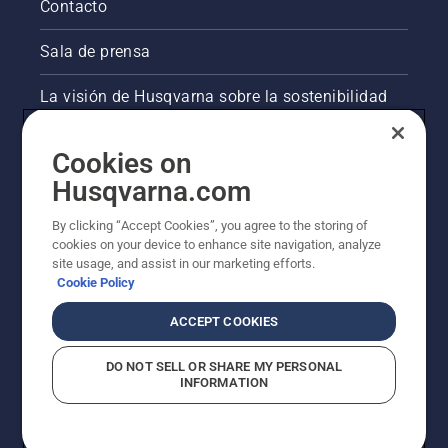
Contacto
Sala de prensa
La visión de Husqvarna sobre la sostenibilidad
Información legal de productos
Cookies on
Husqvarna.com
Otros sitios de Husqvarna
By clicking “Accept Cookies”, you agree to the storing of
cookies on your device to enhance site navigation, analyze
site usage, and assist in our marketing efforts.
Cookie Policy
ACCEPT COOKIES
DO NOT SELL OR SHARE MY PERSONAL
INFORMATION
© Husqvarna AB (publ). Todos los derechos
reservados. Los precios indicados son precios
recomendados de venta al público.