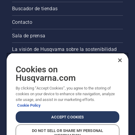
Buscador de tiendas
Contacto
Sala de prensa
La visión de Husqvarna sobre la sostenibilidad
Información legal de productos
Cookies on
Husqvarna.com
Otros sitios de Husqvarna
By clicking “Accept Cookies”, you agree to the storing of
cookies on your device to enhance site navigation, analyze
site usage, and assist in our marketing efforts.
Cookie Policy
ACCEPT COOKIES
DO NOT SELL OR SHARE MY PERSONAL