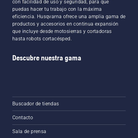
con facilidad de uso y seguridad, para que
el aceite,
espada y
puedas hacer tu trabajo con la máxima
que se
la
muestran
eficiencia. Husqvarna ofrece una amplia gama de
cadena.
en este
Sigue las
productos y accesorios en continua expansión
vídeo.
instrucciones
que incluye desde motosierras y cortadoras
de este
hasta robots cortacésped.
vídeo
corto
para
Descubre nuestra gama
aprender
a
comprobar
que el
sistema
de
lubricación
de la
Buscador de tiendas
cadena
de tu
Contacto
motosierra
funciona
Sala de prensa
correctamente.