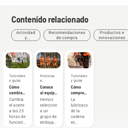
Contenido relacionado
Actividad
Recomendaciones
Productos e
y
de compra
innovaciones
eventos
Tutoriales
Historias
Tutoriales
y guías
e
y guías
inspiración
Cómo
Conoce
Cómo
cambiar
al equipo
comprobar
el aceite
H de
que la
Cambia
Hemos
La
de tu
Husqvarna:
lubricación
el aceite
seleccionado
lubricación
cortacésped
los
de la
a las 25
a un
de la
Husqvarna
usuarios
cadena
horas de
grupo de
cadena
más
funciona
funcionamiento
embajadores
es
exigentes
en tu
o
cualificados
importante