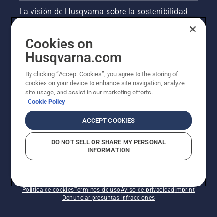
Comprueba
La visión de Husqvarna sobre la sostenibilidad
primero
el nivel
de
Información legal de productos
Cookies on
aceite.
Arranca
Husqvarna.com
Otros sitios de Husqvarna
la
motosierra
By clicking “Accept Cookies”, you agree to the storing of
y
cookies on your device to enhance site navigation, analyze
asegúrate
site usage, and assist in our marketing efforts.
de que el
Cookie Policy
freno de
cadena
ACCEPT COOKIES
está
desactivado.
DO NOT SELL OR SHARE MY PERSONAL
Acelera
INFORMATION
el motor
© Husqvarna AB (publ). Todos los derechos
de la
reservados. Los precios indicados son precios
motosierra
recomendados de venta al público.
a unos
Política de cookies
Términos de uso
Aviso de privacidad
Imprint
pocos
Denunciar presuntas infracciones
centímetros
del