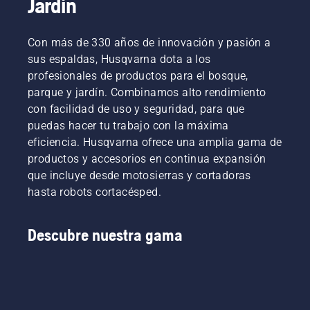
Jardín
equipo
de la
mucho
H. Y son
espada
polvo o
nuestros
sin
mucha
Con más de 330 años de innovación y pasión a
usuarios
fricción.
suciedad.
más
sus espaldas, Husqvarna dota a los
Esto
Existen
exigentes.
prolonga
dos
profesionales de productos para el bosque,
la vida
maneras
parque y jardín. Combinamos alto rendimiento
útil de la
de vaciar
con facilidad de uso y seguridad, para que
espada y
el aceite,
puedas hacer tu trabajo con la máxima
la
que se
eficiencia. Husqvarna ofrece una amplia gama de
cadena.
muestran
Sigue las
en este
productos y accesorios en continua expansión
instrucciones
vídeo.
que incluye desde motosierras y cortadoras
de este
hasta robots cortacésped.
vídeo
corto
para
Descubre nuestra gama
aprender
a
comprobar
que el
sistema
de