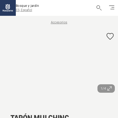
Bosque y jardín
ES, Español
Accesorios
1/4
TAPÓN MULCHING