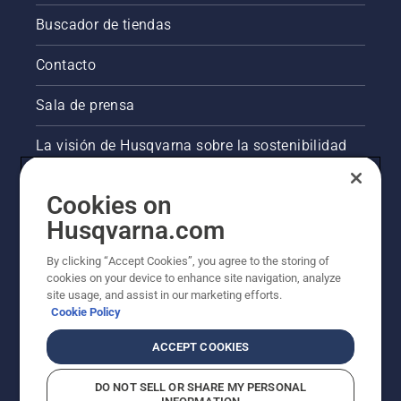
Buscador de tiendas
Contacto
Sala de prensa
La visión de Husqvarna sobre la sostenibilidad
Información legal de productos
Cookies on
Husqvarna.com
Otros sitios de Husqvarna
By clicking “Accept Cookies”, you agree to the storing of
cookies on your device to enhance site navigation, analyze
site usage, and assist in our marketing efforts.
Cookie Policy
ACCEPT COOKIES
DO NOT SELL OR SHARE MY PERSONAL