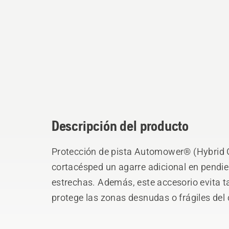
Descripción del producto
Protección de pista Automower® (Hybrid G
cortacésped un agarre adicional en pendi
estrechas. Además, este accesorio evita t
protege las zonas desnudas o frágiles del c
Incluye 16 estacas verdes para una instal