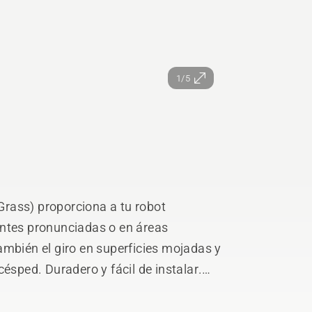
1/5
rass) proporciona a tu robot
entes pronunciadas o en áreas
ambién el giro en superficies mojadas y
ésped. Duradero y fácil de instalar.
ación segura.