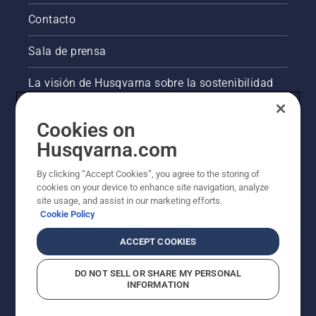
Contacto
Sala de prensa
La visión de Husqvarna sobre la sostenibilidad
Información legal de productos
Cookies on
Husqvarna.com
Otros sitios de Husqvarna
By clicking “Accept Cookies”, you agree to the storing of
cookies on your device to enhance site navigation, analyze
site usage, and assist in our marketing efforts.
Cookie Policy
ACCEPT COOKIES
DO NOT SELL OR SHARE MY PERSONAL
INFORMATION
© Husqvarna AB (publ). Todos los derechos
reservados. Los precios indicados son precios