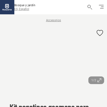
Bosque y jardín
ES, Español
Accesorios
1/2
Kit pegatinas geomapa para