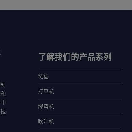
华
了解我们的产品系列
链锯
对创
打草机
园和
新中
绿篱机
人技
吹叶机