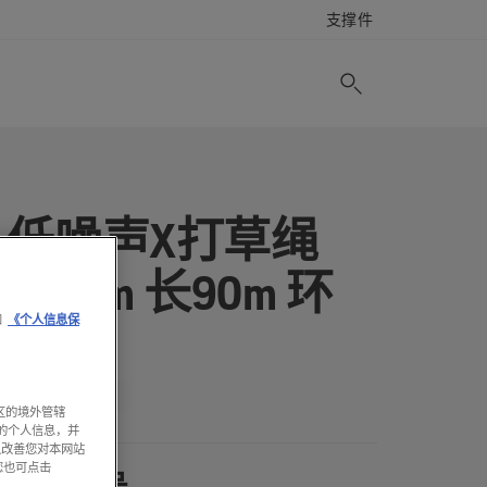
支撑件
低噪声X打草绳
2.4mm 长90m 环
和
《个人信息保
形
区的境外管辖
的个人信息，并
以改善您对本网站
您也可点击