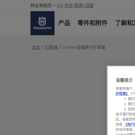
林业和园艺
–
CN, 中文(简体) 旧版
产品
零件和附件
了解和
主页
打草绳
2.4mm低噪声X打草绳
温馨提示
亲爱的用户，
护政策》
《
我们
我们
您如
由于我们的
区，或者受
同意
《用户
的访问体验
Cookie设