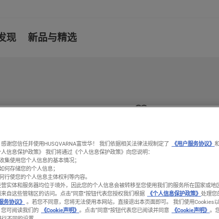
发现
新品与精选
感谢您信任并使用HUSQVARNA富世华！ 我们依据相关法律法规制定了
《用户服务协议》
个人信息保护政策》 我们将通过《个人信息保护政策》向您说明：
收集使用您个人信息的基本情况；
如何存储您的个人信息；
何行使您的个人信息主体权利等内容。
经营实体和服务器均位于境外，因此您的个人信息会被转移至您使用我们的服务所在国家或地
到来自这些管辖区的访问。
点击“同意”按钮代表您授权我们根据
《个人信息保护政策》
处理您
服务协议》
。若您不同意，您将无法使用本网站，直接退出本页面即可。 我们使用Cookies
。您可阅读我们的
《Cookie声明》
。点击“同意”按钮代表您已阅读并同意
《Cookie声明》
。
置进行不同的设置。