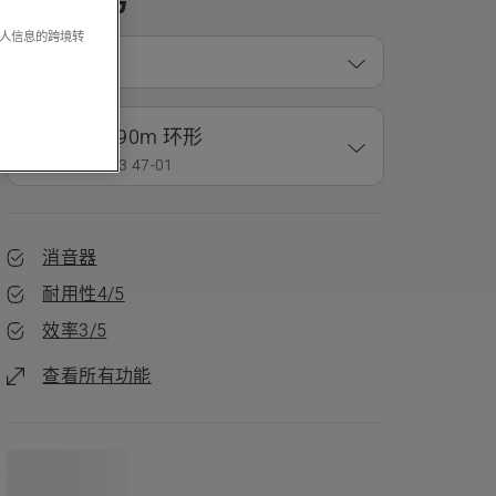
产品型号
个人信息的跨境转
适用型号
Variant
2.4mm 长90m 环形
货号： 578 43 47‑01
消音器
耐用性4/5
效率3/5
查看所有功能