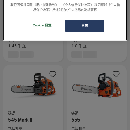
息，
我已阅读并同意《用户服务协议》、《个人信息保护政策》 我同意如《个人信
息保护政策》所述对我的个人信息的跨境转移
链锯
链锯
查
查
536Li XP®
540i XP®
看
看
Cookie 设置
同意
电瓶电压
电瓶电压
有
有
36 伏特
36 伏特
关
关
功率
功率
536Li
540i
1.45 千瓦
1.8 千瓦
XP®
XP®
的
的
更
更
多
多
详
详
细
细
信
信
息，
息，
链锯
链锯
查
查
545 Mark II
555
看
看
气缸排量
气缸排量