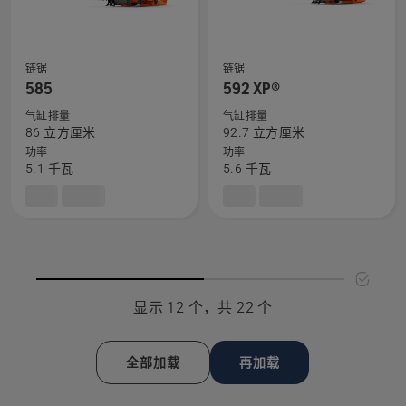
息，
息，
链锯
链锯
查
查
585
592 XP®
看
看
气缸排量
气缸排量
有
有
86 立方厘米
92.7 立方厘米
关
关
功率
功率
585
592 XP®
5.1 千瓦
5.6 千瓦
的
的
更
更
多
多
详
详
细
细
信
信
显示 12 个，共 22 个
息，
息，
全部加载
再加载