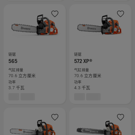
多
的
详
更
细
多
信
详
息，
细
信
息，
链锯
链锯
查
查
565
572 XP®
看
看
气缸排量
气缸排量
有
有
70.6 立方厘米
70.6 立方厘米
关
关
功率
功率
565
572 XP®
3.7 千瓦
4.3 千瓦
的
的
更
更
多
多
详
详
细
细
信
信