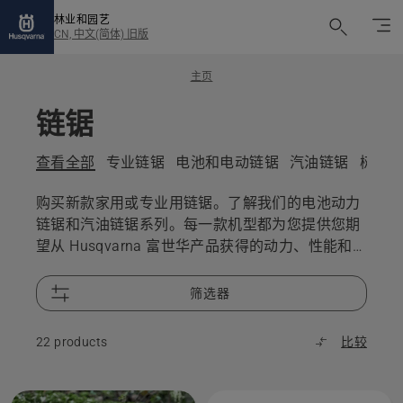
林业和园艺
CN, 中文(简体) 旧版
主页
链锯
查看全部
专业链锯
电池和电动链锯
汽油链锯
树木
购买新款家用或专业用链锯。了解我们的电池动力
链锯和汽油链锯系列。每一款机型都为您提供您期
望从 Husqvarna 富世华产品获得的动力、性能和
卓越设计。
筛选器
22 products
比较
All