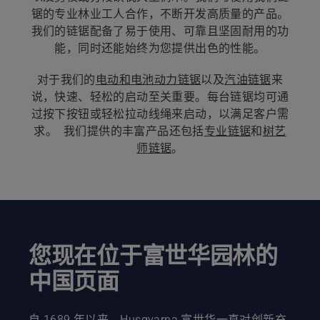
锯的专业林业工人合作，不断开发高质量的产品。
我们的链锯配备了易于使用、可靠且坚固耐用的功
能，同时还能始终为您提供出色的性能。
对于我们的
电动和电池动力链锯
以及
汽油链锯
来
说，快速、轻松的启动至关重要。每台链锯均可通
过按下按钮或轻松拉动线绳来启动，以满足客户需
求。  我们提供的丰富产品还包括
专业链锯
和
树艺
师链锯
。
您现在位于富世华园林的
中国页面
自 1689 年以来，Husqvarna 富世华一直对创新充