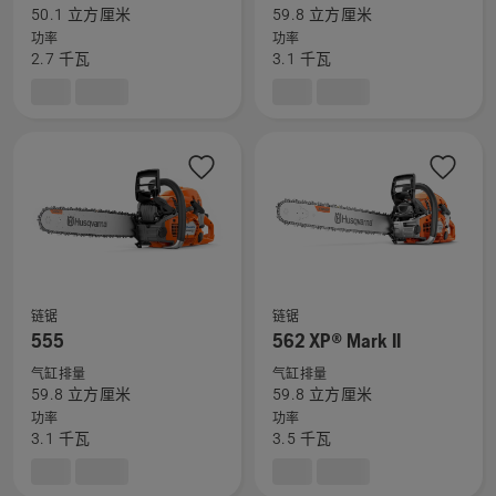
有
有
50.1 立方厘米
59.8 立方厘米
关
关
功率
功率
545
555
2.7 千瓦
3.1 千瓦
Mark
的
II
更
的
多
更
详
多
细
详
信
细
息，
信
息，
链锯
链锯
查
查
555
562 XP® Mark II
看
看
气缸排量
气缸排量
有
有
59.8 立方厘米
59.8 立方厘米
关
关
功率
功率
555
562 XP®
3.1 千瓦
3.5 千瓦
的
Mark
更
II