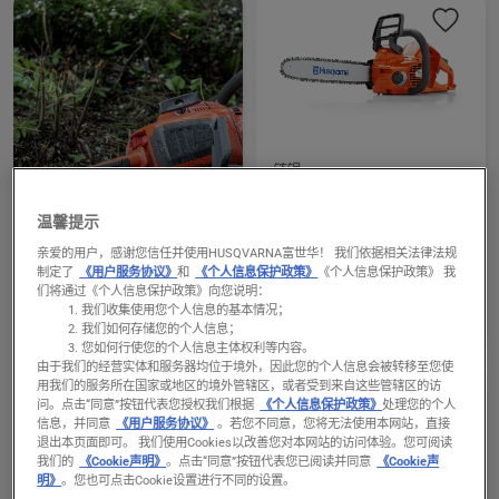
products
链锯
查
535i XP®
看
温馨提示
电瓶电压
有
36 伏特
亲爱的用户，感谢您信任并使用HUSQVARNA富世华！ 我们依据相关法律法规
关
制定了
《用户服务协议》
和
《个人信息保护政策》
《个人信息保护政策》 我
功率
535i
们将通过《个人信息保护政策》向您说明：
1.45 千瓦
阅读更多
我们收集使用您个人信息的基本情况；
XP®
链锯
我们如何存储您的个人信息；
的
您如何行使您的个人信息主体权利等内容。
更
由于我们的经营实体和服务器均位于境外，因此您的个人信息会被转移至您使
用我们的服务所在国家或地区的境外管辖区，或者受到来自这些管辖区的访
多
问。
点击“同意”按钮代表您授权我们根据
《个人信息保护政策》
处理您的个人
详
信息，并同意
《用户服务协议》
。若您不同意，您将无法使用本网站，直接
退出本页面即可。 我们使用Cookies以改善您对本网站的访问体验。您可阅读
细
我们的
《Cookie声明》
。点击“同意”按钮代表您已阅读并同意
《Cookie声
信
明》
。您也可点击Cookie设置进行不同的设置。