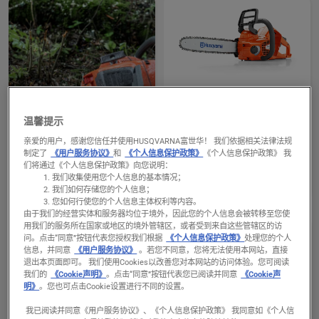
products
查
链锯
看
温馨提示
535i XP®
有
亲爱的用户，感谢您信任并使用HUSQVARNA富世华！ 我们依据相关法律法规
电瓶电压
制定了
《用户服务协议》
和
《个人信息保护政策》
《个人信息保护政策》 我
关
36 伏特
们将通过《个人信息保护政策》向您说明：
阅读更多
535i
功率
我们收集使用您个人信息的基本情况；
链锯
1.45 千瓦
XP®
我们如何存储您的个人信息；
您如何行使您的个人信息主体权利等内容。
的
由于我们的经营实体和服务器均位于境外，因此您的个人信息会被转移至您使
更
用我们的服务所在国家或地区的境外管辖区，或者受到来自这些管辖区的访
问。
点击“同意”按钮代表您授权我们根据
《个人信息保护政策》
处理您的个人
多
信息，并同意
《用户服务协议》
。若您不同意，您将无法使用本网站，直接
详
退出本页面即可。 我们使用Cookies以改善您对本网站的访问体验。您可阅读
细
我们的
《Cookie声明》
。点击“同意”按钮代表您已阅读并同意
《Cookie声
明》
。您也可点击Cookie设置进行不同的设置。
信
息，
我已阅读并同意《用户服务协议》、《个人信息保护政策》 我同意如《个人信