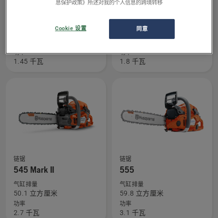
息保护政策》所述对我的个人信息的跨境转移
查
查
链锯
链锯
看
看
536Li XP®
540i XP®
有
有
Cookie 设置
同意
电瓶电压
电瓶电压
关
关
36 伏特
36 伏特
536Li
540i
功率
功率
1.45 千瓦
1.8 千瓦
XP®
XP®
的
的
更
更
多
多
详
详
细
细
信
信
息，
息，
查
查
链锯
链锯
看
看
545 Mark II
555
有
有
气缸排量
气缸排量
关
关
50.1 立方厘米
59.8 立方厘米
545
555
功率
功率
2.7 千瓦
3.1 千瓦
Mark
的