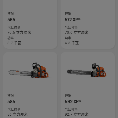
信
查
查
息，
链锯
链锯
看
看
565
572 XP®
有
有
气缸排量
气缸排量
关
关
70.6 立方厘米
70.6 立方厘米
565
572 XP®
功率
功率
3.7 千瓦
4.3 千瓦
的
的
更
更
多
多
详
详
细
细
信
信
息，
息，
查
查
链锯
链锯
看
看
585
592 XP®
有
有
气缸排量
气缸排量
关
关
86 立方厘米
92.7 立方厘米