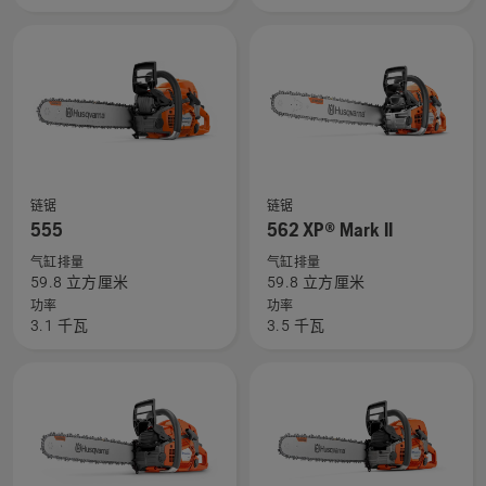
II
更
的
多
更
详
多
细
详
信
细
息，
信
查
查
息，
链锯
链锯
看
看
555
562 XP® Mark II
有
有
气缸排量
气缸排量
关
关
59.8 立方厘米
59.8 立方厘米
555
562 XP®
功率
功率
3.1 千瓦
3.5 千瓦
的
Mark
更
II
多
的
详
更
细
多
信
详
息，
细