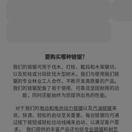
要购买哪种链锯？
我们的链锯可用于伐木、打枝、截段和木柴锯切，
以及剪枝或分段砍伐大型树木。我们与使用我们链
锯的专业林业工人合作，不断开发高质量的产品。
我们的链锯配备了易于使用、可靠且坚固耐用的功
能，同时还能始终为您提供出色的性能。
对于我们的
电动和电池动力链锯
以及
汽油链锯
来
说，快速、轻松的启动至关重要。每台链锯均可通
过按下按钮或轻松拉动线绳来启动，以满足客户需
求。  我们提供的丰富产品还包括
专业链锯
和
树艺