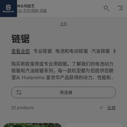
林业和园艺
CN, 中文(简体) 旧版
主页
链锯
查看全部
专业链锯
电池和电动链锯
汽油链锯
树木
购买新款家用或专业用链锯。了解我们的电池动力
链锯和汽油链锯系列。每一款机型都为您提供您期
望从 Husqvarna 富世华产品获得的动力、性能和
卓越设计。
筛选器
22 products
比较
All