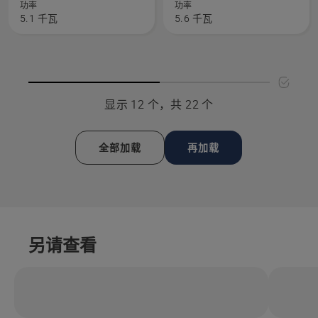
585
592 XP®
功率
功率
5.1 千瓦
5.6 千瓦
的
的
更
更
多
多
详
详
细
细
显示 12 个，共 22 个
信
信
息，
息，
全部加载
再加载
另请查看