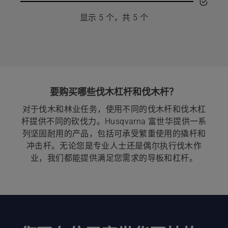
多
显示 5 个，共 5 个
详
细
信
息，
要购买哪些伐木杠杆和伐木杆？
对于伐木和林业任务，使用不同的伐木杆和伐木杠
杆提供不同的砍伐力。Husqvarna 富世华提供一系
列坚固耐用的产品，包括可承受繁重使用的撬杆和
冲击杆。无论您是专业人士还是偶尔执行伐木作
业，我们都能提供满足您需求的导板和杠杆。