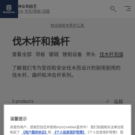
林业和园艺
CN, 中文(简体) 旧版
林业和树木养护工具
伐木杆和撬杆
查看全部
导板
锯链
锉削设备
斧头
伐木杆和撬杆
了解我们专为受控和安全伐木而设计的耐用耐用的
伐木杆、撬杆和冲击杆系列。
5 products
比较
温馨提示
All
亲爱的用户，感谢您信任并使用HUSQVARNA富世华！ 我们依据相关法律法规
products
制定了
《用户服务协议》
和
《个人信息保护政策》
《个人信息保护政策》 我