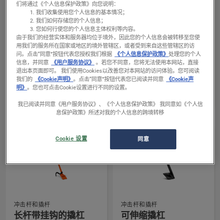
们将通过《个人信息保护政策》向您说明：
我们收集使用您个人信息的基本情况；
我们如何存储您的个人信息；
您如何行使您的个人信息主体权利等内容。
由于我们的经营实体和服务器均位于境外，因此您的个人信息会被转移至您使
用我们的服务所在国家或地区的境外管辖区，或者受到来自这些管辖区的访
查
查
问。
点击“同意”按钮代表您授权我们根据
《个人信息保护政策》
处理您的个人
冲击杆和撬杆
冲击杆和撬杆
看
看
信息，并同意
《用户服务协议》
。若您不同意，您将无法使用本网站，直接
冲击撬杠
带挂钩的撬杠
有
有
退出本页面即可。 我们使用Cookies以改善您对本网站的访问体验。您可阅读
我们的
《Cookie声明》
。点击“同意”按钮代表您已阅读并同意
《Cookie声
关
关
明》
。您也可点击Cookie设置进行不同的设置。
冲
带
我已阅读并同意《用户服务协议》、《个人信息保护政策》 我同意如《个人信
击
挂
息保护政策》所述对我的个人信息的跨境转移
撬
钩
杠
的
Cookie 设置
同意
的
撬
更
杠
多
的
详
更
细
多
查
查
信
详
冲击杆和撬杆
冲击杆和撬杆
看
看
息，
细
长杆带挂钩的撬杠
可伸缩撬杠
有
有