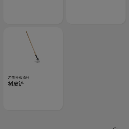
信
关
关
息，
长
可
杆
伸
带
缩
挂
撬
钩
杠
的
的
撬
更
杠
多
的
详
查
更
细
冲击杆和撬杆
看
多
信
树皮铲
有
详
息，
关
细
树
信
皮
息，
铲
的
更