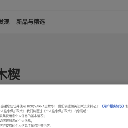
发现
新品与精选
木楔
们用于在伐木过程中控制树木方向的伐木楔，并探索专
的劈裂楔。
感谢您信任并使用HUSQVARNA富世华！ 我们依据相关法律法规制定了
《用户服务协议》
个人信息保护政策》 我们将通过《个人信息保护政策》向您说明：
收集使用您个人信息的基本情况；
如何存储您的个人信息；
何行使您的个人信息主体权利等内容。