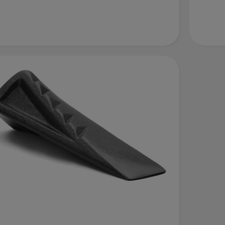
金
楔
块
的
更
多
详
细
信
息，