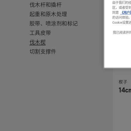
produ
由于我们的
伐木杆和撬杆
区，或者受
同意
《用户
起重和原木处理
的访问体验
Cookie设
胶带、喷涂剂和标记
工具皮带
我已阅读并
伐木楔
切割支撑件
查
楔子
看
14
有
关
14cm
塑
料