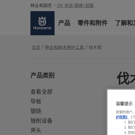
林业和园艺
–
CN, 中文(简体) 旧版
产品
零件和附件
了解和
主页
林业和树木养护工具
伐木楔
伐
产品类别
查看全部
了解我
导板
而打造
温馨提示
锯链
亲爱的用户，
护政策》
《
锉削设备
我们
All
我们
斧头
您如