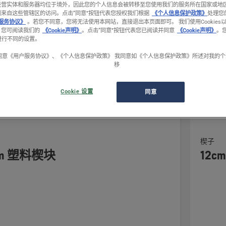
cts
经营实体和服务器均位于境外，因此您的个人信息会被转移至您使用我们的服务所在国家或地
到来自这些管辖区的访问。
点击“同意”按钮代表您授权我们根据
《个人信息保护政策》
处理您
服务协议》
。若您不同意，您将无法使用本网站，直接退出本页面即可。 我们使用Cookies
。您可阅读我们的
《Cookie声明》
。点击“同意”按钮代表您已阅读并同意
《Cookie声明》
。
置进行不同的设置。
同意《用户服务协议》、《个人信息保护政策》 我同意如《个人信息保护政策》所述对我的
移
Cookie 设置
同意
查
楔子
看
cm 塑料楔块
12
有
关
12cm
镁
合