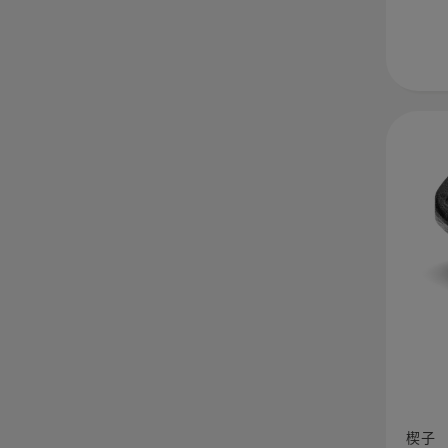
楔
块
的
更
多
详
细
信
息，
查
楔子
看