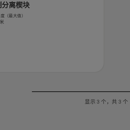
制分离楔块
高度（最大值）
毫米
显示 3 个，共 3 个