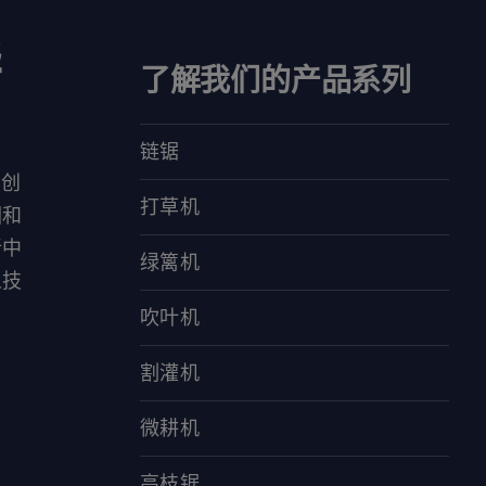
华
了解我们的产品系列
链锯
对创
打草机
园和
新中
绿篱机
人技
吹叶机
割灌机
微耕机
高枝锯