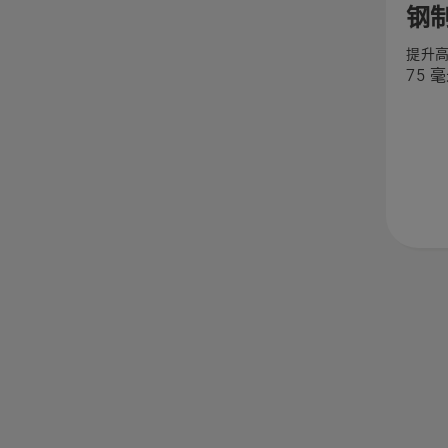
钢
有
提升
关
75 
钢
制
分
离
楔
块
的
更
多
详
细
信