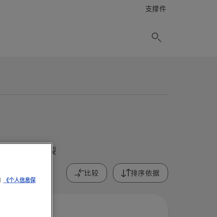
支撑件
为实现最大劈裂
比较
排序依据
和
《个人信息保