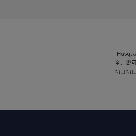
息，
Hus
全、更
切口切