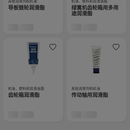
其他润滑剂和机油
机油、燃料和润滑油脂
看
看
的
细
导板链轮润滑脂
绿篱机齿轮箱用多用
有
有
更
信
途润滑脂
关
关
多
息，
导
绿
详
板
篱
细
链
机
信
轮
齿
息，
润
轮
滑
箱
脂
用
的
多
更
用
查
查
多
途
机油、燃料和润滑油脂
其他润滑剂和机油
看
看
详
润
齿轮箱润滑脂
传动轴用润滑脂
有
有
细
滑
关
关
信
脂
齿
传
息，
的
轮
动
更
箱
轴
多