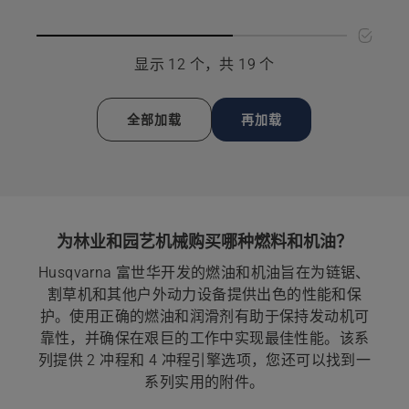
润
用
详
滑
润
细
脂
滑
信
显示 12 个，共 19 个
的
脂
息，
更
的
多
更
全部加载
再加载
详
多
细
详
信
细
息，
信
息，
为林业和园艺机械购买哪种燃料和机油？
Husqvarna 富世华开发的燃油和机油旨在为链锯、
割草机和其他户外动力设备提供出色的性能和保
护。使用正确的燃油和润滑剂有助于保持发动机可
靠性，并确保在艰巨的工作中实现最佳性能。该系
列提供 2 冲程和 4 冲程引擎选项，您还可以找到一
系列实用的附件。