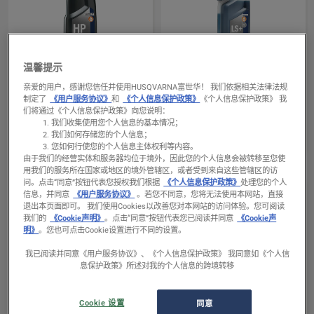
查
查
温馨提示
二冲程机油和燃油
二冲程机油和燃油
看
看
亲爱的用户，感谢您信任并使用HUSQVARNA富世华！ 我们依据相关法律法规
HP级二冲程机油
富世华低烟雾LS+级二
制定了
《用户服务协议》
和
《个人信息保护政策》
《个人信息保护政策》 我
有
有
冲程机油
们将通过《个人信息保护政策》向您说明：
关
关
我们收集使用您个人信息的基本情况；
HP
富
我们如何存储您的个人信息；
您如何行使您的个人信息主体权利等内容。
级
世
由于我们的经营实体和服务器均位于境外，因此您的个人信息会被转移至您使
二
华
用我们的服务所在国家或地区的境外管辖区，或者受到来自这些管辖区的访
问。
点击“同意”按钮代表您授权我们根据
《个人信息保护政策》
处理您的个人
冲
低
信息，并同意
《用户服务协议》
。若您不同意，您将无法使用本网站，直接
程
烟
退出本页面即可。 我们使用Cookies以改善您对本网站的访问体验。您可阅读
机
雾
我们的
《Cookie声明》
。点击“同意”按钮代表您已阅读并同意
《Cookie声
明》
。您也可点击Cookie设置进行不同的设置。
油
LS+级
的
二
我已阅读并同意《用户服务协议》、《个人信息保护政策》 我同意如《个人信
息保护政策》所述对我的个人信息的跨境转移
更
冲
多
程
查
查
二冲程机油和燃油
其他润滑剂和机油
详
机
Cookie 设置
同意
看
看
Two stroke oil, Oil guard
富世华植物基的链条