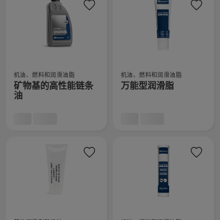
的
植
细
更
物
信
多
基
息，
详
链
细
条
信
油
查
查
息，
的
机油、燃料和润滑油脂
机油、燃料和润滑油脂
看
看
更
矿物基的高性能链条
万能型润滑脂
有
有
多
油
关
关
详
矿
万
细
物
能
信
基
型
息，
的
润
高
滑
性
脂
能
的
链
更
条
多
查
查
油
详