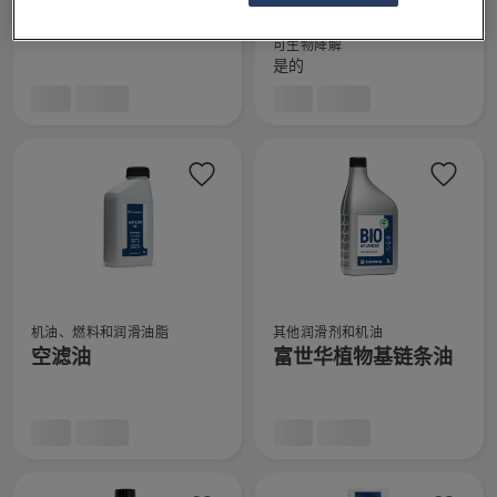
细
油
油（耐寒型）
有
有
信
的
关
关
可生物降解
息，
更
Two
富
是的
多
stroke
世
详
oil,
华
细
Oil
植
信
guard
物
息，
的
基
更
的
多
链
详
条
细
油
查
查
信
（耐
机油、燃料和润滑油脂
其他润滑剂和机油
看
看
空滤油
富世华植物基链条油
息，
寒
有
有
型）
关
关
的
空
富
更
滤
世
多
油
华
详