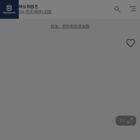
林业和园艺
CN, 中文(简体) 旧版
机油、燃料和润滑油脂
1/1