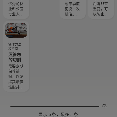
们最苛
割草机
系统是
优秀的林
或每季度
润滑非常
刻的用
中的机
否正常
业和公园
更换一次
重要，可
户
油
工作
专业人士
机油。在
以防止链
中精心挑
多尘、肮
锯锯链在
选了一组
脏的环境
锯切时过
技艺精湛
下，您可
热，并确
且备受尊
能需要更
保其在导
敬的大
频繁地更
板周围无
操作方法
使。他们
换机油。
摩擦移
和指南
就是我们
有两种机
动。这能
照管您
的 H 团
油排放方
延长导板
的切割
队。他们
法，这两
和锯链的
设备
需要定期
也是我们
种方法在
使用寿
保养链
要求最苛
本视频中
命。按照
锯，以发
刻的用
都有介
此简短视
挥其最佳
户。
绍。
频中的说
性能并延
明，了解
长使用寿
如何检查
命。这里
您的链锯
介绍自行
锯链润滑
保养事项
系统是否
的指南。
正常工
显示 5 条，最多 5 条