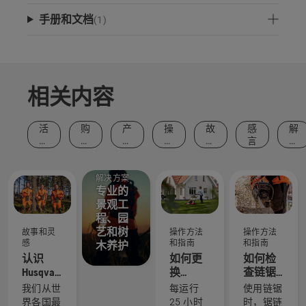
手册和文档
(
1
)
相关内容
活
购
产
操
故
感
解
动
买
品
作
事
言
决
和
建
和
方
和
方
事
议
创
法
灵
案
件
新
和
感
解决方案
专业的
指
南
景观工
程、园
艺和树
故事和灵
操作方法
操作方法
感
和指南
和指南
木养护
认识
如何更
如何检
Husqvarna
换
查链锯
富世华 H
Husqvarna
上的锯
我们从世
每运行
使用链锯
团队 - 我
富世华
链润滑
界各国最
25 小时
时，锯链