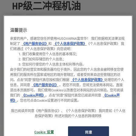
HP级二冲程机油
温馨提示
产品型号
亲爱的用户，感谢您信任并使用HUSQVARNA富世华！ 我们依据相关法律法规
制定了
《用户服务协议》
和
《个人信息保护政策》
《个人信息保护政策》 我
们将通过《个人信息保护政策》向您说明：
我们收集使用您个人信息的基本情况；
适用型号
我们如何存储您的个人信息；
您如何行使您的个人信息主体权利等内容。
Variant
由于我们的经营实体和服务器均位于境外，因此您的个人信息会被转移至您使
1.0升
用我们的服务所在国家或地区的境外管辖区，或者受到来自这些管辖区的访
问。
点击“同意”按钮代表您授权我们根据
《个人信息保护政策》
处理您的个人
货号： 587 80 85‑10
信息，并同意
《用户服务协议》
。若您不同意，您将无法使用本网站，直接
退出本页面即可。 我们使用Cookies以改善您对本网站的访问体验。您可阅读
我们的
《Cookie声明》
。点击“同意”按钮代表您已阅读并同意
《Cookie声
明》
。您也可点击Cookie设置进行不同的设置。
皇冠标志
我已阅读并同意《用户服务协议》、《个人信息保护政策》 我同意如《个人信
确保正确剂量
息保护政策》所述对我的个人信息的跨境转移
查看所有功能
Cookie 设置
同意