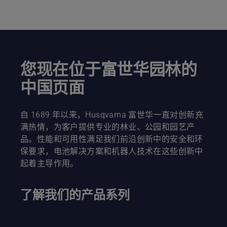
作。首先
检查油
位。启动
链锯，确
保锯链制
动器已关
闭。在离
您现在位于富世华园林的
树干几厘
中国页面
米的地方
使链锯引
擎转动。
自 1689 年以来，Husqvarna 富世华一直对创新充
树干上如
果有油则
满热情，为客户提供专业的林业、公园和园艺产
表示润滑
品。性能和可用性满足我们前沿创新中的安全和环
系统正常
保要求，电池解决方案和机器人技术在这些创新中
工作。
起着主导作用。
了解我们的产品系列