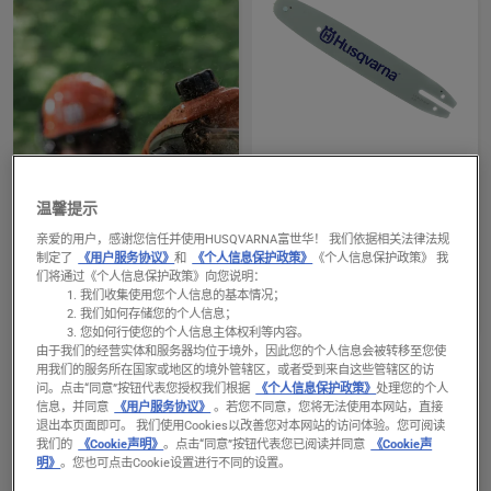
products
高枝锯导板
查
导板，1/4" 1.3 A318 高
看
温馨提示
枝锯
有
亲爱的用户，感谢您信任并使用HUSQVARNA富世华！ 我们依据相关法律法规
Bar type
关
制定了
《用户服务协议》
和
《个人信息保护政策》
《个人信息保护政策》 我
Laminated
们将通过《个人信息保护政策》向您说明：
导
阅读更多
长导板规格
我们收集使用您个人信息的基本情况；
板，
高枝锯的零件和附件
链轮端头
我们如何存储您的个人信息；
1/4"
您如何行使您的个人信息主体权利等内容。
由于我们的经营实体和服务器均位于境外，因此您的个人信息会被转移至您使
1.3 A318
用我们的服务所在国家或地区的境外管辖区，或者受到来自这些管辖区的访
高
问。
点击“同意”按钮代表您授权我们根据
《个人信息保护政策》
处理您的个人
信息，并同意
《用户服务协议》
。若您不同意，您将无法使用本网站，直接
枝
退出本页面即可。 我们使用Cookies以改善您对本网站的访问体验。您可阅读
锯
我们的
《Cookie声明》
。点击“同意”按钮代表您已阅读并同意
《Cookie声
的
明》
。您也可点击Cookie设置进行不同的设置。