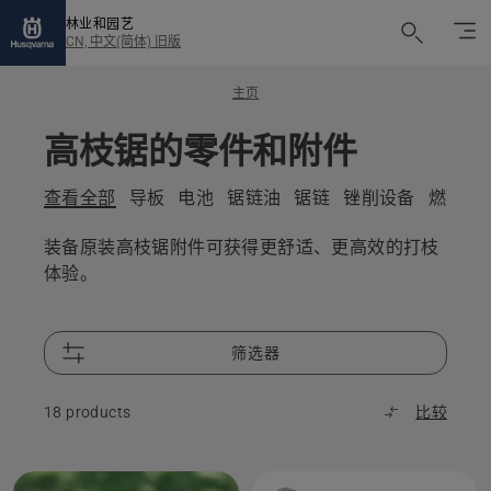
林业和园艺
CN, 中文(简体) 旧版
主页
高枝锯的零件和附件
查看全部
导板
电池
锯链油
锯链
锉削设备
燃油和
装备原装高枝锯附件可获得更舒适、更高效的打枝
体验。
筛选器
18 products
比较
All