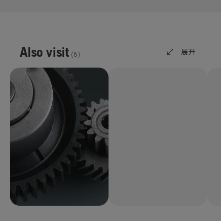
切
齿
的
更
Also visit
多
展开
(
6
)
详
细
信
息，