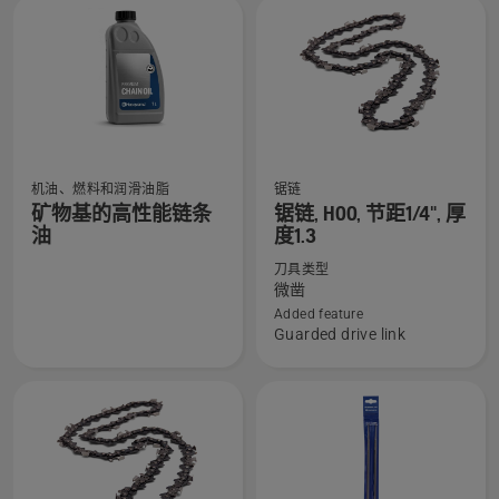
详
详
细
细
信
信
息，
息，
机油、燃料和润滑油脂
锯链
查
查
矿物基的高性能链条
锯链, H00, 节距1/4", 厚
看
看
油
度1.3
有
有
刀具类型
关
关
微凿
矿
锯
Added feature
物
链,
Guarded drive link
基
H00,
的
节
高
距
性
1/4",
能
厚
链
度