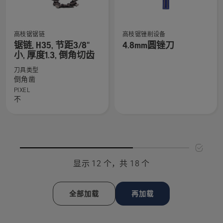
条
1.3
油
的
的
更
高枝锯锯链
高枝锯锉削设备
查
查
更
多
锯链, H35, 节距3/8"
4.8mm圆锉刀
看
看
多
详
小, 厚度1.3, 倒角切齿
有
有
详
细
刀具类型
关
关
细
信
倒角凿
锯
4.8mm
信
息，
PIXEL
链,
圆
不
息，
H35,
锉
节
刀
距
的
3/8"
更
小,
多
显示 12 个，共 18 个
厚
详
度
细
1.3,
信
全部加载
再加载
倒
息，
角