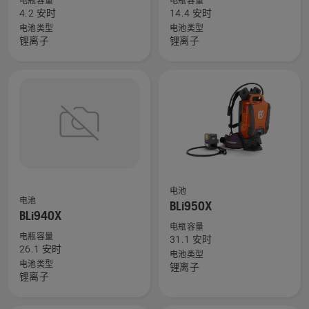
电瓶容量
电瓶容量
关
关
4.2 安时
14.4 安时
锂
BLi520X
电池类型
电池类型
电
的
锂离子
锂离子
池
更
BLi150
多
的
详
更
细
多
信
详
息，
细
信
息，
查
查
电池
电池
BLi950X
看
看
BLi940X
有
有
电瓶容量
电瓶容量
31.1 安时
关
关
26.1 安时
电池类型
BLi940X
BLi950X
电池类型
锂离子
的
的
锂离子
更
更
多
多