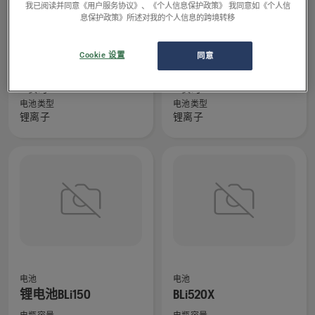
更
我已阅读并同意《用户服务协议》、《个人信息保护政策》 我同意如《个人信
多
息保护政策》所述对我的个人信息的跨境转移
详
查
查
电池
电池
细
看
看
BLi200
BLi300
Cookie 设置
同意
信
有
有
电瓶容量
电瓶容量
息，
关
关
5 安时
9 安时
BLi200
BLi300
电池类型
电池类型
锂离子
锂离子
的
的
更
更
多
多
详
详
细
细
信
信
息，
息，
查
查
电池
电池
看
看
锂电池BLi150
BLi520X
有
有