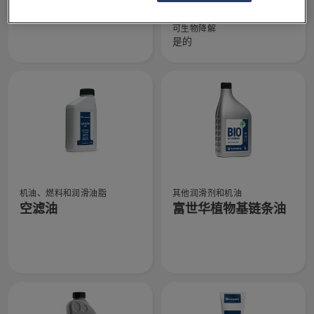
有
有
细
油
油（耐寒型）
关
关
信
的
可生物降解
Two
富
息，
更
是的
stroke
世
多
oil,
华
详
Oil
植
细
guard
物
信
的
基
息，
更
的
多
链
详
条
查
查
细
油
机油、燃料和润滑油脂
其他润滑剂和机油
看
看
信
（耐
空滤油
富世华植物基链条油
有
有
息，
寒
关
关
型）
空
富
的
滤
世
更
油
华
多
的
植
详