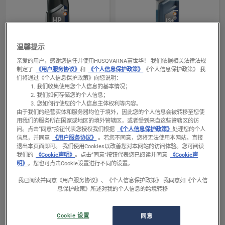
温馨提示
查
查
二冲程机油和燃油
二冲程机油和燃油
看
看
亲爱的用户，感谢您信任并使用HUSQVARNA富世华！ 我们依据相关法律法规
HP级二冲程机油
富世华低烟雾LS+级二
制定了
《用户服务协议》
和
《个人信息保护政策》
《个人信息保护政策》 我
有
有
们将通过《个人信息保护政策》向您说明：
冲程机油
关
关
我们收集使用您个人信息的基本情况；
我们如何存储您的个人信息；
HP
富
您如何行使您的个人信息主体权利等内容。
级
世
由于我们的经营实体和服务器均位于境外，因此您的个人信息会被转移至您使
二
华
用我们的服务所在国家或地区的境外管辖区，或者受到来自这些管辖区的访
问。
点击“同意”按钮代表您授权我们根据
《个人信息保护政策》
处理您的个人
冲
低
信息，并同意
《用户服务协议》
。若您不同意，您将无法使用本网站，直接
程
烟
退出本页面即可。 我们使用Cookies以改善您对本网站的访问体验。您可阅读
我们的
《Cookie声明》
。点击“同意”按钮代表您已阅读并同意
《Cookie声
机
雾
明》
。您也可点击Cookie设置进行不同的设置。
油
LS+级
我已阅读并同意《用户服务协议》、《个人信息保护政策》 我同意如《个人信
的
二
息保护政策》所述对我的个人信息的跨境转移
更
冲
查
查
多
程
二冲程机油和燃油
其他润滑剂和机油
看
看
Cookie 设置
同意
详
机
Two stroke oil, Oil guard
富世华植物基的链条