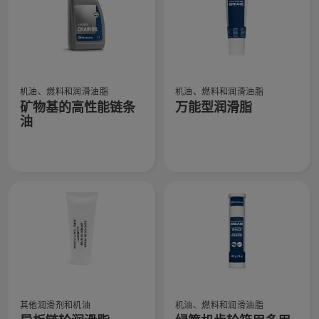
更
物
细
多
基
信
详
链
息，
细
条
信
油
查
查
息，
的
机油、燃料和润滑油脂
机油、燃料和润滑油脂
看
看
更
矿物基的高性能链条
万能型润滑脂
有
有
多
油
关
关
详
矿
万
细
物
能
信
基
型
息，
的
润
高
滑
性
脂
能
的
链
更
条
多
查
查
油
详
其他润滑剂和机油
机油、燃料和润滑油脂
看
看
的
细