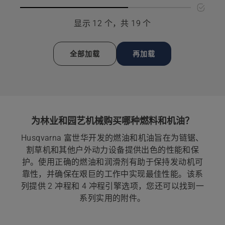
滑
润
细
脂
滑
信
显示 12 个，共 19 个
的
脂
息，
更
的
多
更
全部加载
再加载
详
多
细
详
信
细
息，
信
息，
为林业和园艺机械购买哪种燃料和机油？
Husqvarna 富世华开发的燃油和机油旨在为链锯、
割草机和其他户外动力设备提供出色的性能和保
护。使用正确的燃油和润滑剂有助于保持发动机可
靠性，并确保在艰巨的工作中实现最佳性能。该系
列提供 2 冲程和 4 冲程引擎选项，您还可以找到一
系列实用的附件。