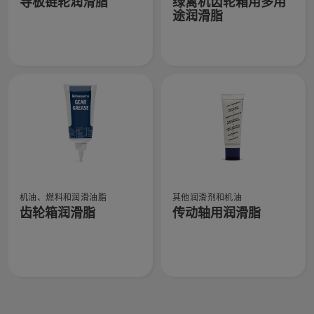
导板链轮润滑脂
绿篱机齿轮箱用多用
有
有
更
信
途润滑脂
关
关
多
息，
导
绿
详
板
篱
细
链
机
信
轮
齿
息，
润
轮
滑
箱
脂
用
的
多
更
用
查
查
多
途
机油、燃料和润滑油脂
其他润滑剂和机油
看
看
详
润
齿轮箱润滑脂
传动轴用润滑脂
有
有
细
滑
关
关
信
脂
齿
传
息，
的
轮
动
更
箱
轴
多
润
用
详