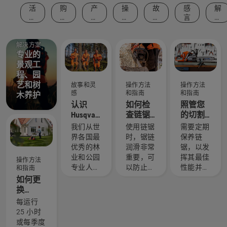
活
购
产
操
故
感
解
动
买
品
作
事
言
决
和
建
和
方
和
方
事
议
创
法
灵
案
件
新
和
感
解决方案
专业的
指
南
景观工
程、园
艺和树
故事和灵
操作方法
操作方法
感
和指南
和指南
木养护
认识
如何检
照管您
Husqvarna
查链锯
的切割
富世华 H
上的锯
设备
我们从世
使用链锯
需要定期
团队 - 我
链润滑
界各国最
时，锯链
保养链
们最苛
系统是
优秀的林
润滑非常
锯，以发
刻的用
否正常
业和公园
重要，可
挥其最佳
操作方法
户
工作
专业人士
以防止链
性能并延
和指南
中精心挑
锯锯链在
长使用寿
如何更
选了一组
锯切时过
命。这里
换
技艺精湛
热，并确
介绍自行
Husqvarna
每运行
且备受尊
保其在导
保养事项
富世华
25 小时
敬的大
板周围无
的指南。
割草机
或每季度