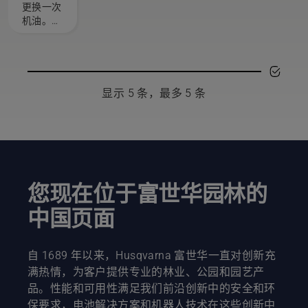
使。他们
摩擦移
中的机
更换一次
就是我们
动。这能
油
机油。在
的 H 团
延长导板
多尘、肮
队。他们
和锯链的
脏的环境
也是我们
使用寿
下，您可
要求最苛
命。按照
能需要更
刻的用
此简短视
频繁地更
显示 5 条，最多 5 条
户。
频中的说
换机油。
明，了解
有两种机
如何检查
油排放方
您的链锯
法，这两
锯链润滑
种方法在
系统是否
本视频中
正常工
都有介
您现在位于富世华园林的
作。首先
绍。
检查油
中国页面
位。启动
链锯，确
保锯链制
自 1689 年以来，Husqvarna 富世华一直对创新充
动器已关
满热情，为客户提供专业的林业、公园和园艺产
闭。在离
品。性能和可用性满足我们前沿创新中的安全和环
树干几厘
保要求，电池解决方案和机器人技术在这些创新中
米的地方