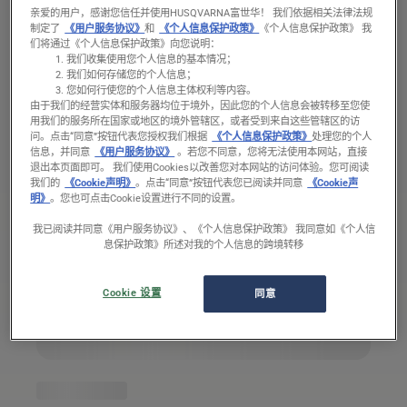
空气过滤机油
亲爱的用户，感谢您信任并使用HUSQVARNA富世华！ 我们依据相关法律法规
制定了
《用户服务协议》
和
《个人信息保护政策》
《个人信息保护政策》 我
们将通过《个人信息保护政策》向您说明：
我们收集使用您个人信息的基本情况；
我们如何存储您的个人信息；
您如何行使您的个人信息主体权利等内容。
由于我们的经营实体和服务器均位于境外，因此您的个人信息会被转移至您使
用我们的服务所在国家或地区的境外管辖区，或者受到来自这些管辖区的访
问。
点击“同意”按钮代表您授权我们根据
《个人信息保护政策》
处理您的个人
信息，并同意
《用户服务协议》
。若您不同意，您将无法使用本网站，直接
退出本页面即可。 我们使用Cookies以改善您对本网站的访问体验。您可阅读
我们的
《Cookie声明》
。点击“同意”按钮代表您已阅读并同意
《Cookie声
明》
。您也可点击Cookie设置进行不同的设置。
我已阅读并同意《用户服务协议》、《个人信息保护政策》 我同意如《个人信
息保护政策》所述对我的个人信息的跨境转移
Cookie 设置
同意