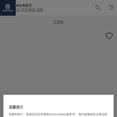
林业和园艺
CN, 中文(简体) 旧版
打草绳
1/1
温馨提示
亲爱的用户，感谢您信任并使用HUSQVARNA富世华！ 我们依据相关法律法规