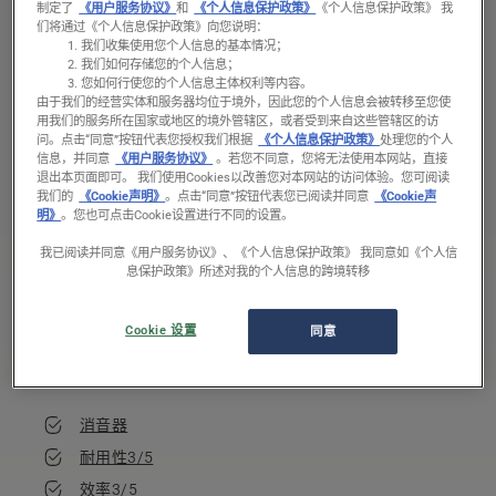
制定了
《用户服务协议》
和
《个人信息保护政策》
《个人信息保护政策》 我
低噪声打草绳 2.0mm 长
们将通过《个人信息保护政策》向您说明：
我们收集使用您个人信息的基本情况；
75m 环形
我们如何存储您的个人信息；
您如何行使您的个人信息主体权利等内容。
由于我们的经营实体和服务器均位于境外，因此您的个人信息会被转移至您使
用我们的服务所在国家或地区的境外管辖区，或者受到来自这些管辖区的访
问。
点击“同意”按钮代表您授权我们根据
《个人信息保护政策》
处理您的个人
信息，并同意
《用户服务协议》
。若您不同意，您将无法使用本网站，直接
产品型号
退出本页面即可。 我们使用Cookies以改善您对本网站的访问体验。您可阅读
我们的
《Cookie声明》
。点击“同意”按钮代表您已阅读并同意
《Cookie声
明》
。您也可点击Cookie设置进行不同的设置。
适用型号
我已阅读并同意《用户服务协议》、《个人信息保护政策》 我同意如《个人信
息保护政策》所述对我的个人信息的跨境转移
Variant
3.3mm 长75m 环形 绿色
Cookie 设置
同意
货号： 578 43 57‑01
消音器
耐用性3/5
效率3/5