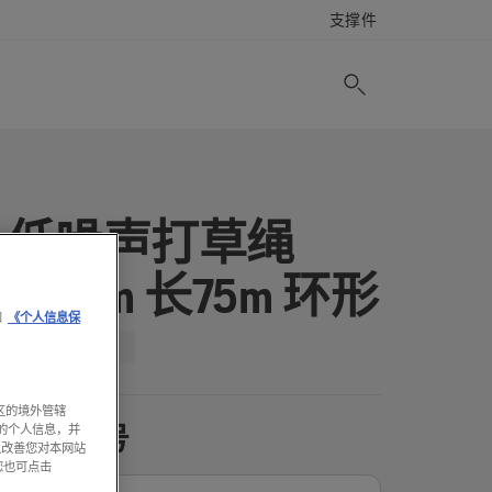
支撑件
低噪声打草绳
2.0mm 长75m 环形
和
《个人信息保
区的境外管辖
产品型号
的个人信息，并
以改善您对本网站
您也可点击