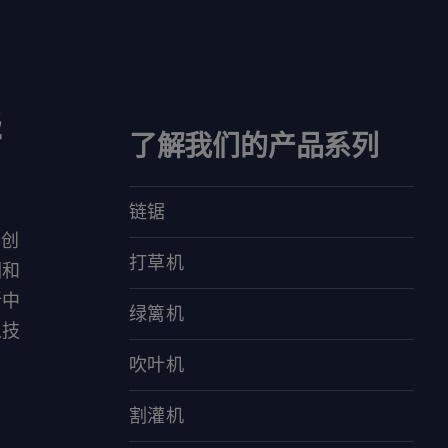
华
了解我们的产品系列
链锯
对创
打草机
园和
新中
绿篱机
人技
吹叶机
割灌机