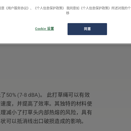
同意《用户服务协议》、《个人信息保护政策》 我同意如《个人信息保护政策》所述对我的
移
Cookie 设置
同意
1/1
% (7-8 dBA)。 此打草绳可以有效
作速度，并提高了效率。其独特的材料使
处理减小了打草头内部热熔的风险，具有
形状可以抵消线出口破损造成的影响。