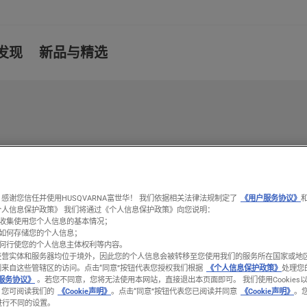
发现
新品与精选
感谢您信任并使用HUSQVARNA富世华！ 我们依据相关法律法规制定了
《用户服务协议》
个人信息保护政策》 我们将通过《个人信息保护政策》向您说明：
收集使用您个人信息的基本情况；
如何存储您的个人信息；
何行使您的个人信息主体权利等内容。
经营实体和服务器均位于境外，因此您的个人信息会被转移至您使用我们的服务所在国家或地
到来自这些管辖区的访问。
点击“同意”按钮代表您授权我们根据
《个人信息保护政策》
处理您
服务协议》
。若您不同意，您将无法使用本网站，直接退出本页面即可。 我们使用Cookies
。您可阅读我们的
《Cookie声明》
。点击“同意”按钮代表您已阅读并同意
《Cookie声明》
。
置进行不同的设置。