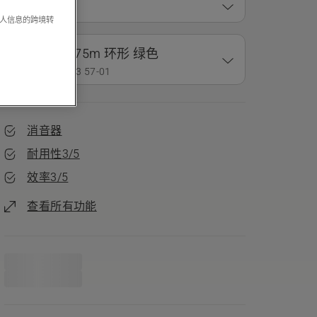
适用型号
个人信息的跨境转
Variant
3.3mm 长75m 环形 绿色
货号： 578 43 57‑01
消音器
耐用性3/5
效率3/5
查看所有功能