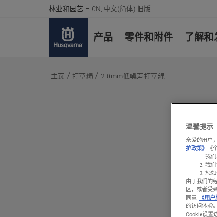
林业和园艺
–
CN, 中文(简体) 旧版
产品
零件和附件
了解和
主页
打草绳
2.0mm低噪声打草绳
温馨提示
亲爱的用户，
护政策》
《
我们
我们
您如
由于我们的
区，或者受
同意
《用户
的访问体验
Cookie设