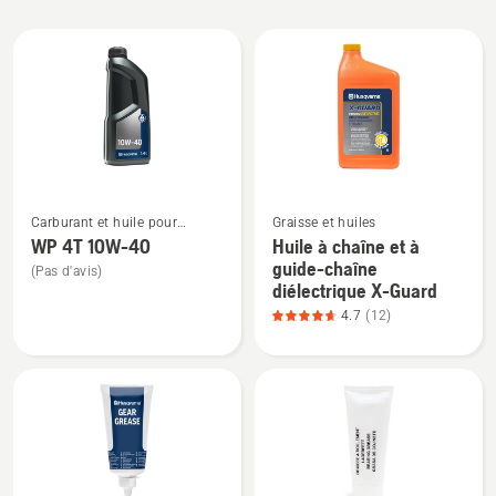
All
products
Voir
Voir
Carburant et huile pour
Graisse et huiles
plus
plus
moteurs à quatre temps
WP 4T 10W-40
Huile à chaîne et à
de
de
guide-chaîne
(Pas d'avis)
détails
détails
diélectrique X-Guard
sur
sur
4.7
(12)
WP 4T
Huile
10W-
à
40
chaîne
et
à
guide-