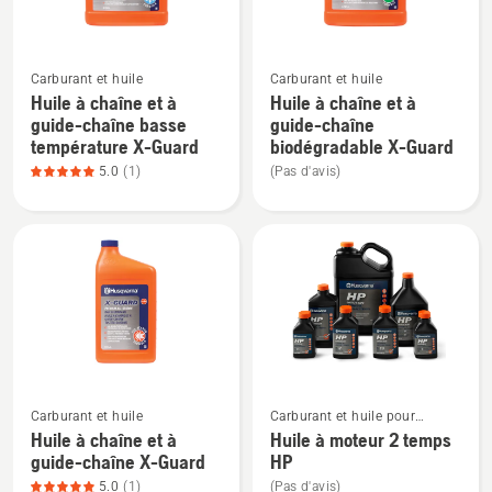
XP+,
du
note
produit
Voir
Voir
du
4.565
Carburant et huile
Carburant et huile
plus
plus
produit
sur
Huile à chaîne et à
Huile à chaîne et à
de
de
4.917
5
guide-chaîne basse
guide-chaîne
détails
détails
sur
température X-Guard
biodégradable X-Guard
sur
sur
5
5.0
(1)
(Pas d'avis)
Huile
Huile
à
à
chaîne
chaîne
et
et
à
à
guide-
guide-
chaîne
chaîne
basse
biodégradable
Voir
Voir
température
X-
Carburant et huile
Carburant et huile pour
plus
plus
X-
Guard
moteurs à deux temps
Huile à chaîne et à
Huile à moteur 2 temps
de
de
Guard,
guide-chaîne X-Guard
HP
détails
détails
note
5.0
(1)
(Pas d'avis)