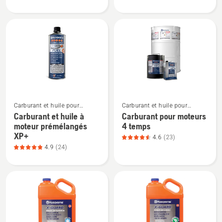
Multi
Pompe
Advanced
à
Grease,
graisse
note
du
produit
3.333
sur
Voir
Voir
5
Carburant et huile pour
Carburant et huile pour
plus
plus
moteurs à deux temps
moteurs à quatre temps
Carburant et huile à
Carburant pour moteurs
de
de
moteur prémélangés
4 temps
détails
détails
XP+
4.6
(23)
sur
sur
4.9
(24)
Carburant
Carburant
et
pour
huile
moteurs
à
4
moteur
temps,
prémélangés
note