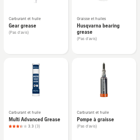
chaîne
diélectrique
Voir
Voir
X-
Carburant et huile
Graisse et huiles
plus
plus
Guard,
Gear grease
Husqvarna bearing
de
de
note
grease
(Pas d'avis)
détails
détails
du
(Pas d'avis)
sur
sur
produit
Gear
Husqvarna
4.667
grease
bearing
sur
grease
5
Voir
Voir
Carburant et huile
Carburant et huile
plus
plus
Multi Advanced Grease
Pompe à graisse
de
de
3.3
(3)
(Pas d'avis)
détails
détails
sur
sur