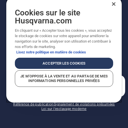
Cookies sur le site
INSCRIPTION À LA NEWSLETTER
Husqvarna.com
En cliquant sur « Accepter tous les cookies », vous acceptez
le stockage de cookies sur votre appareil pour améliorer la
navigation sur le site, analyser son utilisation et contribuer à
nos efforts de marketing.
Lisez notre politique en matière de cookies
ACCEPTER LES COOKIES
©2026 Husqvarna AB (publ.). En raison de
JE M’OPPOSE À LA VENTE ET AU PARTAGE DE MES
l'amélioration continue, le produit peut légèrement
INFORMATIONS PERSONNELLES PRIVÉES
varier par rapport aux images, mais la fonctionnalité de
En quoi pouvons-nous vous aider?
la machine reste inchangée. Tous droits réservés.
Soutien à la clientèle
Politique relative aux témoins
Conditions d’utilisation
Politique de confidentialité
Référence de publication
Signalement de violations présumées
Loi sur l'esclavage moderne