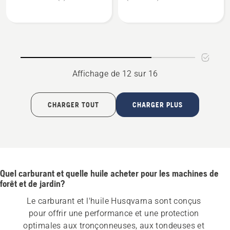
sur
sur
du
Huile
Huile
produit
à
à
5
chaîne
moteur
sur
et
2
5
à
temps
Affichage de 12 sur 16
guide-
HP
chaîne
X-
CHARGER TOUT
CHARGER PLUS
Guard,
note
du
produit
5
Quel carburant et quelle huile acheter pour les machines de
sur
forêt et de jardin?
5
Le carburant et l'huile Husqvarna sont conçus 
pour offrir une performance et une protection 
optimales aux tronçonneuses, aux tondeuses et 