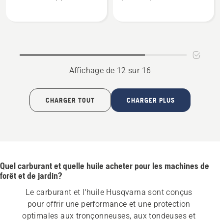
sur
sur
du
Huile
Huile
produit
à
à
5
chaîne
moteur
sur
et
2
5
à
temps
Affichage de 12 sur 16
guide-
HP
chaîne
X-
CHARGER TOUT
CHARGER PLUS
Guard,
note
du
produit
5
Quel carburant et quelle huile acheter pour les machines de
sur
forêt et de jardin?
5
Le carburant et l'huile Husqvarna sont conçus 
pour offrir une performance et une protection 
optimales aux tronçonneuses, aux tondeuses et 