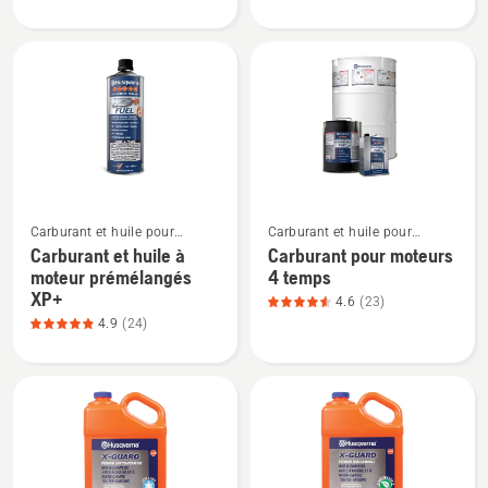
Multi
Pompe
Advanced
à
Grease,
graisse
note
du
produit
3.333
sur
Voir
Voir
5
Carburant et huile pour
Carburant et huile pour
plus
plus
moteurs à deux temps
moteurs à quatre temps
Carburant et huile à
Carburant pour moteurs
de
de
moteur prémélangés
4 temps
détails
détails
XP+
4.6
(23)
sur
sur
4.9
(24)
Carburant
Carburant
et
pour
huile
moteurs
à
4
moteur
temps,
prémélangés
note