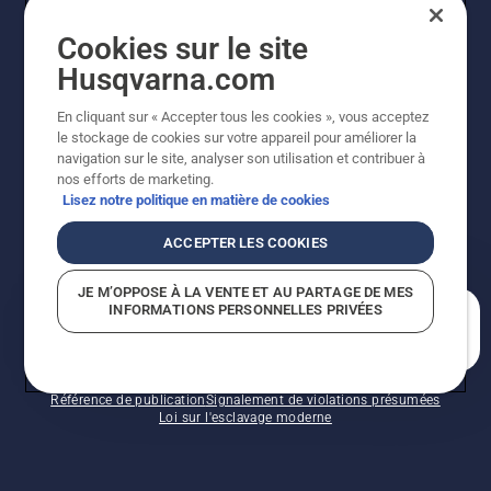
Cookies sur le site
INSCRIPTION À LA NEWSLETTER
Husqvarna.com
En cliquant sur « Accepter tous les cookies », vous acceptez
le stockage de cookies sur votre appareil pour améliorer la
navigation sur le site, analyser son utilisation et contribuer à
nos efforts de marketing.
Lisez notre politique en matière de cookies
ACCEPTER LES COOKIES
©2026 Husqvarna AB (publ.). En raison de
JE M’OPPOSE À LA VENTE ET AU PARTAGE DE MES
l'amélioration continue, le produit peut légèrement
INFORMATIONS PERSONNELLES PRIVÉES
varier par rapport aux images, mais la fonctionnalité de
En quoi pouvons-nous vous aider?
la machine reste inchangée. Tous droits réservés.
Soutien à la clientèle
Politique relative aux témoins
Conditions d’utilisation
Politique de confidentialité
Référence de publication
Signalement de violations présumées
Loi sur l'esclavage moderne