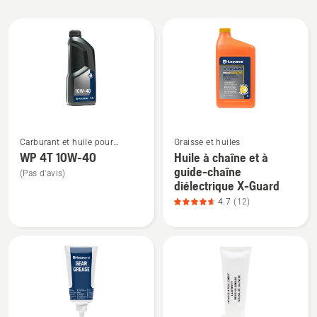
All
products
Voir
Voir
Carburant et huile pour
Graisse et huiles
plus
plus
moteurs à quatre temps
WP 4T 10W-40
Huile à chaîne et à
de
de
guide-chaîne
(Pas d'avis)
détails
détails
diélectrique X-Guard
sur
sur
4.7
(12)
WP 4T
Huile
10W-
à
40
chaîne
et
à
guide-