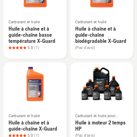
XP+,
du
note
produit
Voir
Voir
du
4.565
Carburant et huile
Carburant et huile
plus
plus
produit
sur
Huile à chaîne et à
Huile à chaîne et à
de
de
4.917
5
guide-chaîne basse
guide-chaîne
détails
détails
sur
température X-Guard
biodégradable X-Guard
sur
sur
5
5.0
(1)
(Pas d'avis)
Huile
Huile
à
à
chaîne
chaîne
et
et
à
à
guide-
guide-
chaîne
chaîne
basse
biodégradable
Voir
Voir
température
X-
Carburant et huile
Carburant et huile pour
plus
plus
X-
Guard
moteurs à deux temps
Huile à chaîne et à
Huile à moteur 2 temps
de
de
Guard,
guide-chaîne X-Guard
HP
détails
détails
note
5.0
(1)
(Pas d'avis)