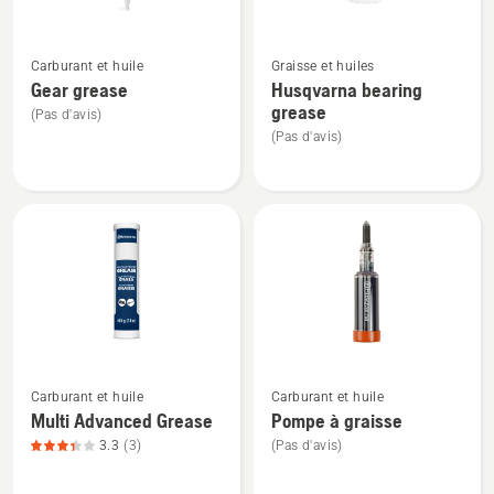
chaîne
diélectrique
Voir
Voir
X-
Carburant et huile
Graisse et huiles
plus
plus
Guard,
Gear grease
Husqvarna bearing
de
de
note
grease
(Pas d'avis)
détails
détails
du
(Pas d'avis)
sur
sur
produit
Gear
Husqvarna
4.667
grease
bearing
sur
grease
5
Voir
Voir
Carburant et huile
Carburant et huile
plus
plus
Multi Advanced Grease
Pompe à graisse
de
de
3.3
(3)
(Pas d'avis)
détails
détails
sur
sur