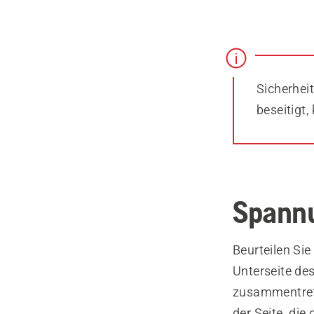
Sicherheit
beseitigt
Spannu
Beurteilen Si
Unterseite de
zusammentreff
der Seite, die