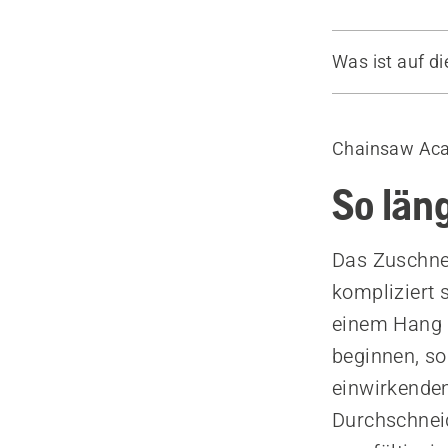
Was ist auf di
Sicherheit 
Spannungsri
Chainsaw Ac
Druckspann
Druckspann
So län
Das Zuschne
kompliziert 
einem Hang b
beginnen, so
einwirkende
Durchschneid