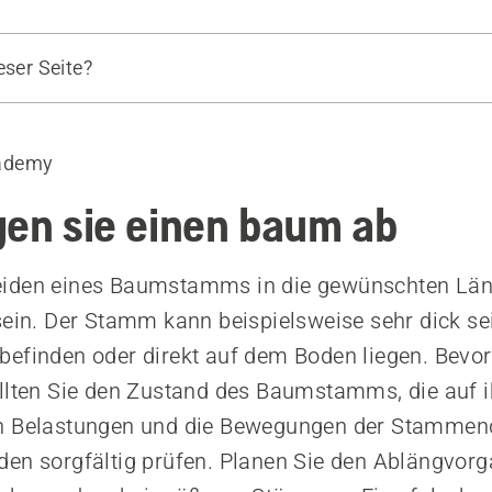
eser Seite?
beim Ablängen
chtung und Grundtechnik
ademy
ung von oben
ung von unten
gen sie einen baum ab
iden eines Baumstamms in die gewünschten Lä
sein. Der Stamm kann beispielsweise sehr dick sei
efinden oder direkt auf dem Boden liegen. Bevor
llten Sie den Zustand des Baumstamms, die auf 
n Belastungen und die Bewegungen der Stammen
en sorgfältig prüfen. Planen Sie den Ablängvor