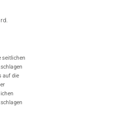
rd.
seitlichen
kschlagen
 auf die
er
lichen
kschlagen