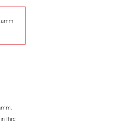
 Stamm
tamm.
in Ihre