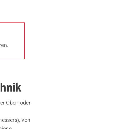
ren.
hnik
er Ober- oder
essers), von
hiene