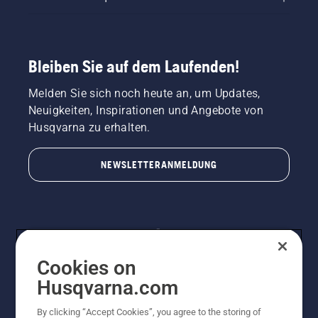
Bleiben Sie auf dem Laufenden!
Melden Sie sich noch heute an, um Updates,
Neuigkeiten, Inspirationen und Angebote von
Husqvarna zu erhalten.
NEWSLETTERANMELDUNG
Cookies on
Husqvarna.com
By clicking “Accept Cookies”, you agree to the storing of
© Husqvarna AB (publ). Alle Rechte vorbehalten.