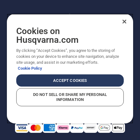
Cookies on
Husqvarna.com
By clicking “Accept Cookies”, you agree to the storing of
© Husqvarna AB (publ). Alle Rechte vorbehalten.
cookies on your device to enhance site navigation, analyze
Preisänderungen, Irrtümer, Text- und Satzfehler sind
site usage, and assist in our marketing efforts.
vorbehalten. Bei den Preisangaben handelt es sich um
Cookie Policy
unverbindliche Preisempfehlungen in Euro inkl. der
gesetzlichen Mehrwertsteuer. Alle Preise sind
ACCEPT COOKIES
unverbindliche Preisempfehlungen (inkl. MwSt), es sei
denn sie sind für den direkten Kauf verfügbar.
DO NOT SELL OR SHARE MY PERSONAL
Cookie-Richtlinie
Nutzungsbedingungen
AGBs
INFORMATION
Datenschutzerklärung
Impressum
Vermutete Verstöße melden